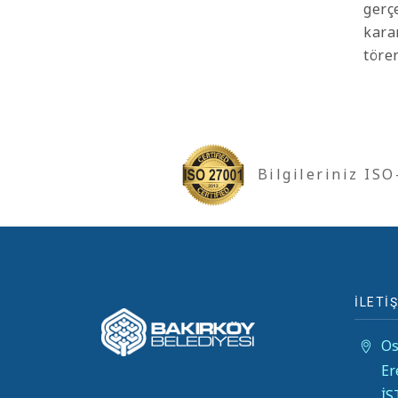
gerç
kara
töre
Bilgileriniz IS
İLETİŞ
Os
Er
İ