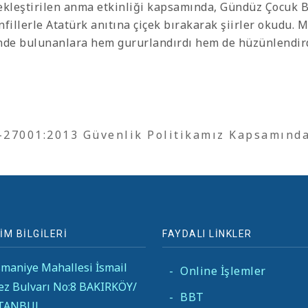
ekleştirilen anma etkinliği kapsamında, Gündüz Çocuk B
nfillerle Atatürk anıtına çiçek bırakarak şiirler okudu. M
nde bulunanlara hem gururlandırdı hem de hüzünlendird
O-27001:2013 Güvenlik Politikamız Kapsamınd
İM BİLGİLERİ
FAYDALI LİNKLER
maniye Mahallesi İsmail
-
Online İşlemler
ez Bulvarı No:8 BAKIRKÖY/
-
BBT
STANBUL