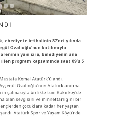
NDI
ebediyete irtihalinin 87’nci yılında
şegül Ovalıoğlu’nun katılımıyla
reninin yanı sıra, belediyenin ana
irilen program kapsamında saat 09’u 5
i Mustafa Kemal Atatürk’ü andı.
Ayşegül Ovalıoğlu’nun Atatürk anıtına
rin çalmasıyla birlikte tüm Bakırköy’de
a olan sevgisini ve minnettarlığını bir
 gençlerden çocuklara kadar her yaştan
aşandı. Atatürk Spor ve Yaşam Köyü’nde