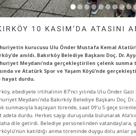
KIRKÖY 10 KASIM’DA ATASINI A
uriyetin kurucusu Ulu Önder Mustafa Kemal Atatürk, 
rköy’de anıldı. Bakırköy Belediye Başkanı Doç. Dr. Ay
uriyet Meydanı’nda gerçekleştirilen çelenk sunma tö
sında ve Atatürk Spor ve Yaşam Köyü’nde gerçekleşt
 hayat durdu.
rköy, ebediyete irtihalinin 87’nci yılında Ulu Önder Gaz
uriyet Meydanı’nda Bakırköy Belediye Başkanı Doç. Dr. 
nk sunmasıyla başlayan törende, saat 09’u 5 geçe sirenle
t adeta durdu. Herkes saygı duruşunda bulunarak Ata’sın
daha dile getirdi. Belediye personelinden vatandaşlara,
rköylü’nün katıldığı anma töreninde duygu dolu anlar y