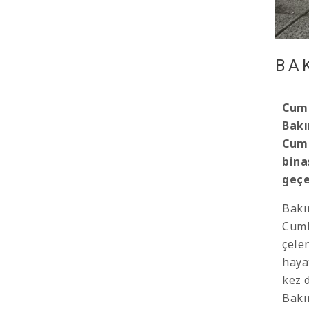
BA
Cumh
Bakı
Cumh
bina
geçe
Bakı
Cumh
çele
haya
kez 
Bakı