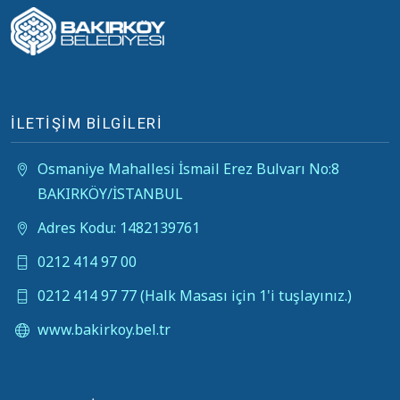
İLETİŞİM BİLGİLERİ
Osmaniye Mahallesi İsmail Erez Bulvarı No:8
BAKIRKÖY/İSTANBUL
Adres Kodu: 1482139761
0212 414 97 00
0212 414 97 77 (Halk Masası için 1'i tuşlayınız.)
www.bakirkoy.bel.tr