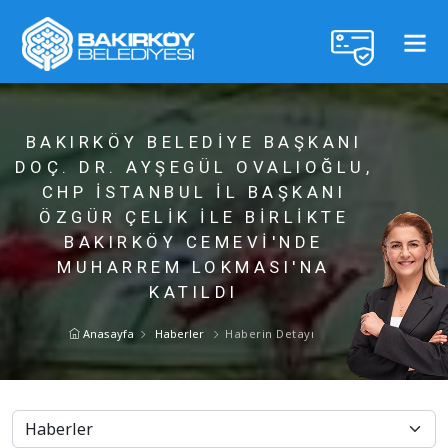
BAKIRKÖY BELEDIYE BAŞKANI
DOÇ. DR. AYŞEGÜL OVALIOĞLU,
CHP İSTANBUL İL BAŞKANI
ÖZGÜR ÇELIK ILE BIRLIKTE
BAKIRKÖY CEMEVI'NDE
MUHARREM LOKMASI'NA
KATILDI
Anasayfa
Haberler
Haberin Detayı