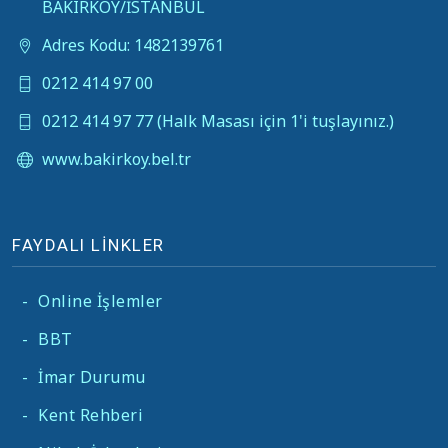
BAKIRKÖY/İSTANBUL
Adres Kodu: 1482139761
0212 414 97 00
0212 414 97 77 (Halk Masası için 1'i tuşlayınız.)
www.bakirkoy.bel.tr
FAYDALI LİNKLER
-
Online İşlemler
-
BBT
-
İmar Durumu
-
Kent Rehberi