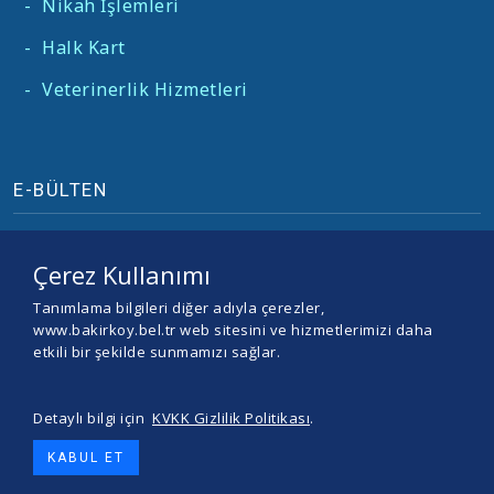
-
Nikah İşlemleri
-
Halk Kart
-
Veterinerlik Hizmetleri
E-BÜLTEN
Çerez Kullanımı
Tanımlama bilgileri diğer adıyla çerezler,
www.bakirkoy.bel.tr web sitesini ve hizmetlerimizi daha
etkili bir şekilde sunmamızı sağlar.
Detaylı bilgi için
KVKK Gizlilik Politikası
.
© 2026 BAKIRKÖY BELEDİYESİ -
Yazılım ve Tasarım Teracity
KABUL ET