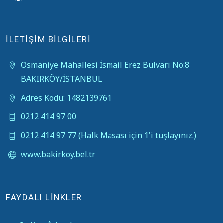
İLETİŞİM BİLGİLERİ
Osmaniye Mahallesi İsmail Erez Bulvarı No:8
BAKIRKÖY/İSTANBUL
Adres Kodu: 1482139761
0212 414 97 00
0212 414 97 77 (Halk Masası için 1'i tuşlayınız.)
www.bakirkoy.bel.tr
FAYDALI LİNKLER