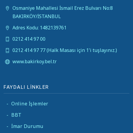
Osmaniye Mahallesi İsmail Erez Bulvarı No:8
BAKIRKÖY/İSTANBUL
Adres Kodu: 1482139761
0212 414 97 00
0212 414 97 77 (Halk Masası için 1'i tuşlayınız.)
www.bakirkoy.bel.tr
FAYDALI LİNKLER
-
Online İşlemler
-
BBT
-
İmar Durumu