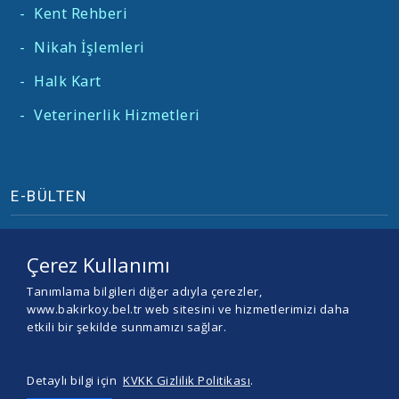
-
Kent Rehberi
-
Nikah İşlemleri
-
Halk Kart
-
Veterinerlik Hizmetleri
E-BÜLTEN
Çerez Kullanımı
Tanımlama bilgileri diğer adıyla çerezler,
www.bakirkoy.bel.tr web sitesini ve hizmetlerimizi daha
etkili bir şekilde sunmamızı sağlar.
Detaylı bilgi için
KVKK Gizlilik Politikası
.
© 2026 BAKIRKÖY BELEDİYESİ -
Yazılım ve Tasarım Teracity