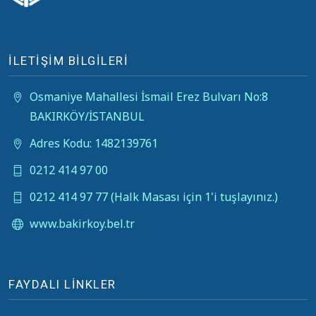
İLETİŞİM BİLGİLERİ
Osmaniye Mahallesi İsmail Erez Bulvarı No:8
BAKIRKÖY/İSTANBUL
Adres Kodu: 1482139761
0212 414 97 00
0212 414 97 77 (Halk Masası için 1'i tuşlayınız.)
www.bakirkoy.bel.tr
FAYDALI LİNKLER