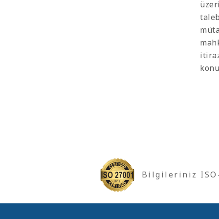
üzer
tale
müta
mahk
itir
konu
Bilgileriniz IS