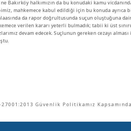
ine Bakırköy halkımızın da bu konudaki kamu vicdanında
bimiz, mahkemece kabul edildiği için bu konuda ayrıca b
laasında da rapor doğrultusunda suçun oluştuğuna dair 
emece verilen kararı yeterli bulmadık; tabii ki üst sını
azlarımız devam edecek. Suçlunun gereken cezayı alması i
ştu.
O-27001:2013 Güvenlik Politikamız Kapsamınd