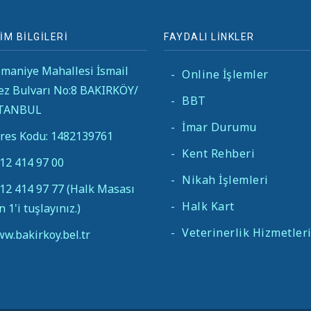
İM BİLGİLERİ
FAYDALI LİNKLER
maniye Mahallesi İsmail
-
Online İşlemler
ez Bulvarı No:8 BAKIRKÖY/
-
BBT
STANBUL
-
İmar Durumu
res Kodu: 1482139761
-
Kent Rehberi
12 414 97 00
-
Nikah İşlemleri
12 414 97 77 (Halk Masası
-
Halk Kart
in 1'i tuşlayınız.)
-
Veterinerlik Hizmetler
w.bakirkoy.bel.tr