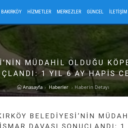
BAKIRKÖY
HIZMETLER
MERKEZLER
GÜNCEL
İLETIŞIM
İ’NİN MÜDAHİL OLDUĞU KÖP
ÇLANDI: 1 YIL 6 AY HAPİS C
Anasayfa
Haberler
Haberin Detayı
KIRKÖY BELEDİYESİ’NİN MÜDA
İSMAR DAVASI SONUÇLANDI: 1 