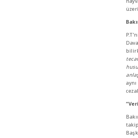
hayv
üzeri
Bakı
P.T’
Dava
bili
tecav
husus
anla
aynı 
ceza
“Ver
Bakı
taki
Başk