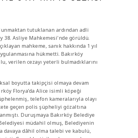
ulunmaktan tutuklanan ardından adli
köy 38. Asliye Mahkemesi'nde görüldü.
açıklayan mahkeme, sanık hakkında 1 yıl
ı uygulanmasına hükmetti. Bakırköy
u, verilen cezayı yeterli bulmadıklarını
ksal boyutta takipçisi olmaya devam
ırköy Florya’da Alice isimli köpeği
helenmiş, telefon kameralarıyla olayı
ete geçen polis şüpheliyi gözaltına
klanmıştı. Duruşmaya Bakırköy Belediye
 Belediyesi müdahil olmuş, Belediyenin
la davaya dâhil olma talebi ve kabulü,