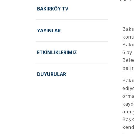
BAKIRKÖY TV
Bakı
YAYINLAR
kont
Bakı
ETKINLIKLERIMIZ
6 ay
Bele
belir
DUYURULAR
Bakı
ediyo
orma
kayd
almı
Başk
kend