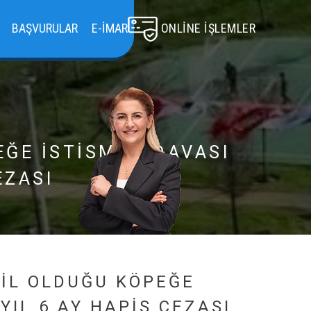
BAŞVURULAR
E-İMAR
ONLINE İŞLEMLER
EĞE İSTİSMAR DAVASI
EZASI
HİL OLDUĞU KÖPEĞE
YIL 6 AY HAPİS CEZASI