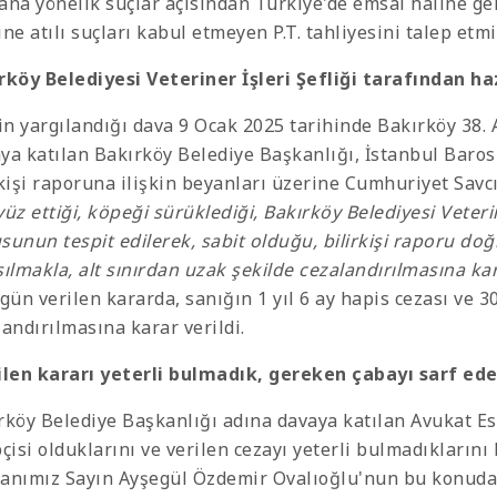
ana yönelik suçlar açısından Türkiye'de emsal haline ge
ne atılı suçları kabul etmeyen P.T. tahliyesini talep etmi
rköy Belediyesi Veteriner İşleri Şefliği tarafından ha
nin yargılandığı dava 9 Ocak 2025 tarihinde Bakırköy 38.
ya katılan Bakırköy Belediye Başkanlığı, İstanbul Baros
rkişi raporuna ilişkin beyanları üzerine Cumhuriyet Savc
üz ettiği, köpeği sürüklediği, Bakırköy Belediyesi Veterin
unun tespit edilerek, sabit olduğu, bilirkişi raporu doğr
şılmakla, alt sınırdan uzak şekilde cezalandırılmasına kar
gün verilen kararda, sanığın 1 yıl 6 ay hapis cezası ve 3
landırılmasına karar verildi.
ilen kararı yeterli bulmadık, gereken çabayı sarf ed
rköy Belediye Başkanlığı adına davaya katılan Avukat E
pçisi olduklarını ve verilen cezayı yeterli bulmadıklarını
anımız Sayın Ayşegül Özdemir Ovalıoğlu'nun bu konudaki