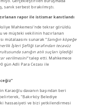
lmişti. Gerçekleştirilen duruşmada
ş, sanık serbest bırakılmıştı.
zırlanan rapor ile istismar kanıtlandı
 Asliye Mahkemesi'nde tekrar görüldü.
u ve müşteki vekilinin hazırlanan
ısı mütalaasını sunarak “
Sanığın köpeğe
erlik İşleri Şefliği tarafından tecavüz
ultusunda sanığın atılı suçları işlediği
ar verilmesini”
talep etti. Mahkemece
00 gün Adli Para Cezası ile
eceğiz”
sin Karaoğlu davanın başından beri
 belirterek, "Bakırköy Belediye
 hassasiyeti ve bizi yetkilendirmesi