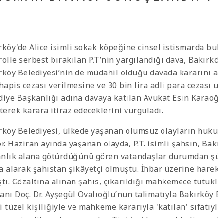
rköy'de Alice isimli sokak köpeğine cinsel istismarda b
rolle serbest bırakılan P.T’nin yargılandığı dava, Bakır
rköy Belediyesi’nin de müdahil olduğu davada kararını 
 hapis cezası verilmesine ve 30 bin lira adli para cezas
diye Başkanlığı adına davaya katılan Avukat Esin Karaoğl
terek karara itiraz edeceklerini vurguladı.
rköy Belediyesi, ülkede yaşanan olumsuz olayların huku
r. Haziran ayında yaşanan olayda, P.T. isimli şahsın, Bak
nlık alana götürdüğünü gören vatandaşlar durumdan şüp
a alarak şahıstan şikâyetçi olmuştu. İhbar üzerine harek
ştı. Gözaltına alınan şahıs, çıkarıldığı mahkemece tutu
anı Doç. Dr. Ayşegül Ovalıoğlu’nun talimatıyla Bakırköy
i tüzel kişiliğiyle ve mahkeme kararıyla 'katılan' sıfatıy