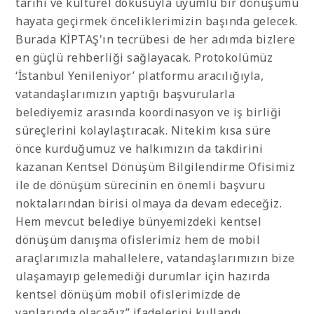
tarihi ve kültürel dokusuyla uyumlu bir dönüşümü
hayata geçirmek önceliklerimizin başında gelecek.
Burada KİPTAŞ'ın tecrübesi de her adımda bizlere
en güçlü rehberliği sağlayacak. Protokolümüz
‘İstanbul Yenileniyor’ platformu aracılığıyla,
vatandaşlarımızın yaptığı başvurularla
belediyemiz arasında koordinasyon ve iş birliği
süreçlerini kolaylaştıracak. Nitekim kısa süre
önce kurduğumuz ve halkımızın da takdirini
kazanan Kentsel Dönüşüm Bilgilendirme Ofisimiz
ile de dönüşüm sürecinin en önemli başvuru
noktalarından birisi olmaya da devam edeceğiz.
Hem mevcut belediye bünyemizdeki kentsel
dönüşüm danışma ofislerimiz hem de mobil
araçlarımızla mahallelere, vatandaşlarımızın bize
ulaşamayıp gelemediği durumlar için hazırda
kentsel dönüşüm mobil ofislerimizde de
yanlarında olacağız” ifadelerini kullandı.