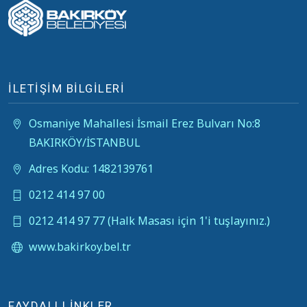
İLETİŞİM BİLGİLERİ
Osmaniye Mahallesi İsmail Erez Bulvarı No:8
BAKIRKÖY/İSTANBUL
Adres Kodu: 1482139761
0212 414 97 00
0212 414 97 77 (Halk Masası için 1'i tuşlayınız.)
www.bakirkoy.bel.tr
FAYDALI LİNKLER