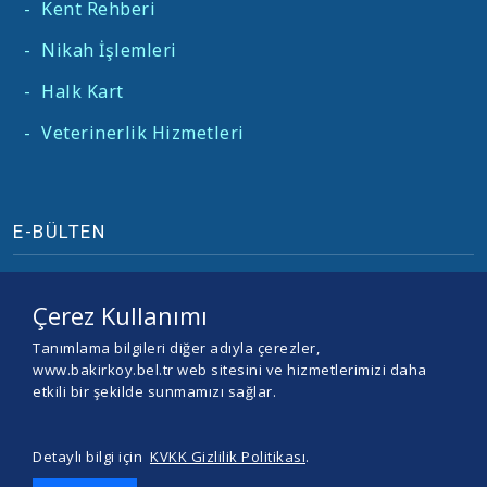
-
Kent Rehberi
-
Nikah İşlemleri
-
Halk Kart
-
Veterinerlik Hizmetleri
E-BÜLTEN
Çerez Kullanımı
Tanımlama bilgileri diğer adıyla çerezler,
www.bakirkoy.bel.tr web sitesini ve hizmetlerimizi daha
etkili bir şekilde sunmamızı sağlar.
Detaylı bilgi için
KVKK Gizlilik Politikası
.
© 2026 BAKIRKÖY BELEDİYESİ -
Yazılım ve Tasarım Teracity