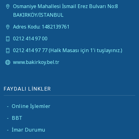
Osmaniye Mahallesi İsmail Erez Bulvarı No:8
BAKIRKÖY/İSTANBUL
Adres Kodu: 1482139761
0212 414 97 00
0212 414 97 77 (Halk Masası için 1'i tuşlayınız.)
www.bakirkoy.bel.tr
FAYDALI LİNKLER
-
Online İşlemler
-
BBT
-
İmar Durumu