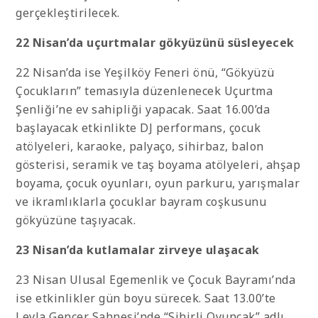
gerçekleştirilecek.
22 Nisan’da uçurtmalar gökyüzünü süsleyecek
22 Nisan’da ise Yeşilköy Feneri önü, “Gökyüzü
Çocukların” temasıyla düzenlenecek Uçurtma
Şenliği’ne ev sahipliği yapacak. Saat 16.00’da
başlayacak etkinlikte DJ performans, çocuk
atölyeleri, karaoke, palyaço, sihirbaz, balon
gösterisi, seramik ve taş boyama atölyeleri, ahşap
boyama, çocuk oyunları, oyun parkuru, yarışmalar
ve ikramlıklarla çocuklar bayram coşkusunu
gökyüzüne taşıyacak.
23 Nisan’da kutlamalar zirveye ulaşacak
23 Nisan Ulusal Egemenlik ve Çocuk Bayramı’nda
ise etkinlikler gün boyu sürecek. Saat 13.00’te
Leyla Gencer Sahnesi’nde “Sihirli Oyuncak” adlı