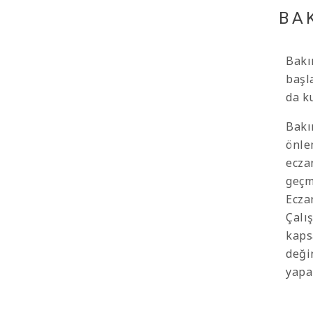
BA
Bakı
başl
da k
Bakı
önle
eczan
geçm
Eczan
Çalı
kaps
deği
yapa