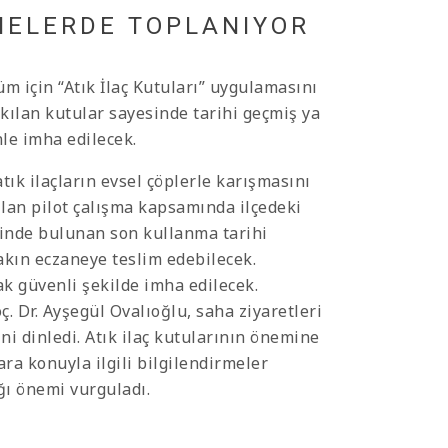
ANELERDE TOPLANIYOR
m için “Atık İlaç Kutuları” uygulamasını
kılan kutular sayesinde tarihi geçmiş ya
nle imha edilecek.
tık ilaçların evsel çöplerle karışmasını
ılan pilot çalışma kapsamında ilçedeki
lerinde bulunan son kullanma tarihi
akın eczaneye teslim edebilecek.
rak güvenli şekilde imha edilecek.
 Dr. Ayşegül Ovalıoğlu, saha ziyaretleri
ni dinledi. Atık ilaç kutularının önemine
a konuyla ilgili bilgilendirmeler
ğı önemi vurguladı.