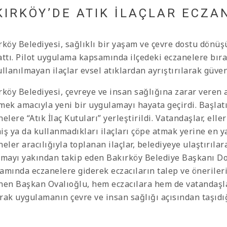
KIRKÖY’DE ATIK İLAÇLAR ECZ
rköy Belediyesi, sağlıklı bir yaşam ve çevre dostu dönüşü
attı. Pilot uygulama kapsamında ilçedeki eczanelere bıra
ullanılmayan ilaçlar evsel atıklardan ayrıştırılarak güve
rköy Belediyesi, çevreye ve insan sağlığına zarar veren a
mek amacıyla yeni bir uygulamayı hayata geçirdi. Başlat
elere “Atık İlaç Kutuları” yerleştirildi. Vatandaşlar, el
iş ya da kullanmadıkları ilaçları çöpe atmak yerine en y
eler aracılığıyla toplanan ilaçlar, belediyeye ulaştırıla
şmayı yakından takip eden Bakırköy Belediye Başkanı Doç.
amında eczanelere giderek eczacıların talep ve önerileri
nen Başkan Ovalıoğlu, hem eczacılara hem de vatandaşlar
rak uygulamanın çevre ve insan sağlığı açısından taşıdı