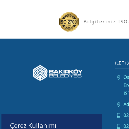
Bilgileriniz IS
İLETİŞ
Os
Er
İ
Ad
02
Çerez Kullanımı
02