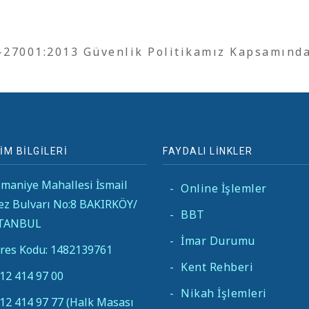
O-27001:2013 Güvenlik Politikamız Kapsamınd
İM BİLGİLERİ
FAYDALI LİNKLER
maniye Mahallesi İsmail
-
Online İşlemler
ez Bulvarı No:8 BAKIRKÖY/
-
BBT
STANBUL
-
İmar Durumu
res Kodu: 1482139761
-
Kent Rehberi
12 414 97 00
-
Nikah İşlemleri
12 414 97 77 (Halk Masası