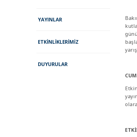
Bakı
YAYINLAR
kutl
günü
ETKINLIKLERIMIZ
başl
yarı
DUYURULAR
CUM
Etki
yayı
olar
ETKİ