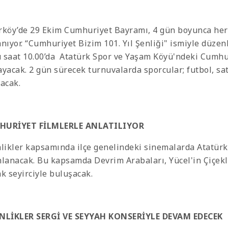
rköy’de 29 Ekim Cumhuriyet Bayramı, 4 gün boyunca her y
anıyor. “Cumhuriyet Bizim 101. Yıl Şenliği" ismiyle düze
 saat 10.00’da Atatürk Spor ve Yaşam Köyü'ndeki Cumhu
ayacak. 2 gün sürecek turnuvalarda sporcular; futbol, sa
şacak.
HURİYET FİLMLERLE ANLATILIYOR
nlikler kapsamında ilçe genelindeki sinemalarda Atatürk
nlanacak. Bu kapsamda Devrim Arabaları, Yücel'in Çiçekle
ak seyirciyle buluşacak.
NLİKLER SERGİ VE SEYYAH KONSERİYLE DEVAM EDECEK