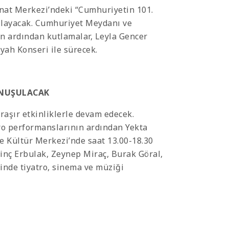
anat Merkezi’ndeki “Cumhuriyetin 101.
aşlayacak. Cumhuriyet Meydanı ve
ın ardından kutlamalar, Leyla Gencer
yah Konseri ile sürecek.
ONUŞULACAK
raşır etkinliklerle devam edecek.
oro performanslarının ardından Yekta
e Kültür Merkezi’nde saat 13.00-18.30
vinç Erbulak, Zeynep Miraç, Burak Göral,
nde tiyatro, sinema ve müziği