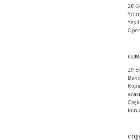
28 E
Yılı
Yeşi
Oper
CUM
29 E
Bakı
Kopa
aras
Coşk
konu
COŞK