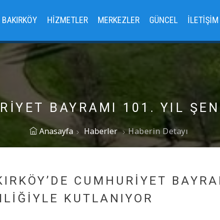
BAKIRKÖY
HIZMETLER
MERKEZLER
GÜNCEL
İLETIŞIM
İYET BAYRAMI 101. YIL ŞE
Anasayfa
Haberler
Haberin Detayı
KIRKÖY’DE CUMHURİYET BAYRAM
NLİĞİYLE KUTLANIYOR