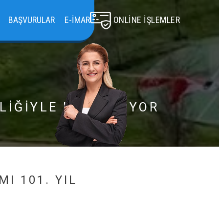
BAŞVURULAR
E-İMAR
ONLINE İŞLEMLER
NLİĞİYLE KUTLANIYOR
I 101. YIL