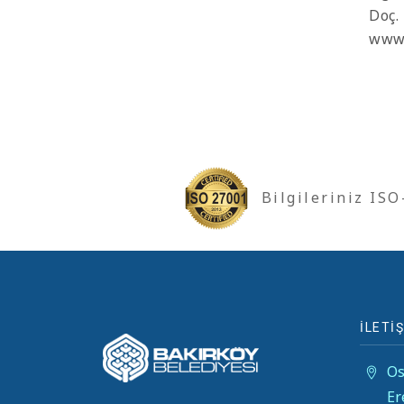
Doç.
www.
Bilgileriniz IS
İLETİŞ
Os
Er