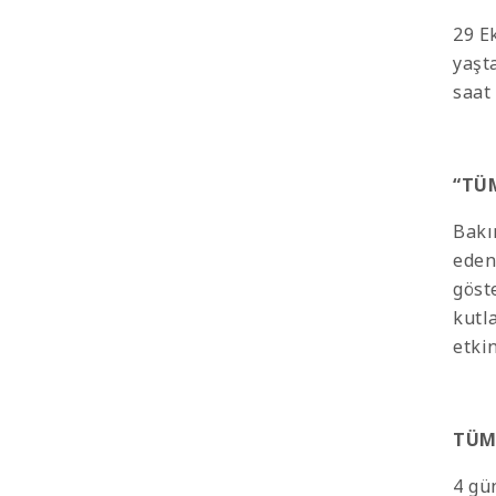
29 E
yaşt
saat
“TÜ
Bakı
eden
göst
kutl
etki
TÜM 
4 gü