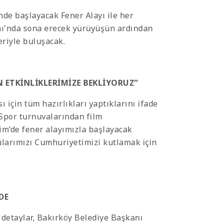
’nde başlayacak Fener Alayı ile her
nı'nda sona erecek yürüyüşün ardından
eriyle buluşacak.
 ETKİNLİKLERİMİZE BEKLİYORUZ”
için tüm hazırlıkları yaptıklarını ifade
“Spor turnuvalarından film
kim’de fener alayımızla başlayacak
ularımızı Cumhuriyetimizi kutlamak için
DE
m detaylar, Bakırköy Belediye Başkanı