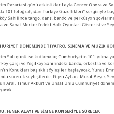
kim Pazartesi günü etkinlikler Leyla Gencer Opera ve S
nda 101 fotoğrafçıdan Türkiye Güzellikleri” sergisiyle b
lköy Sahilinde tango, dans, bando ve perküsyon şovların
a ve Sanat Merkezi’ndeki Halk Oyunları Gösterisi ve Sey
HURİYET DÖNEMİNDE TİYATRO, SİNEMA VE MÜZİK K
kim Salı günü ise kutlamalar, Cumhuriyetin 101. yılına ya
rköy Çarşı ve Yeşilköy Sahilindeki bando, orkestra ve k
n’ın Konukları başlıklı söyleşiler başlayacak. Yunus Emr
ında sürecek söyleşilerde; Figen Ayhan, Murat Beşer, Se
un Aral, Timur Akkurt ve Ünsal Ünlü Cumhuriyet dönemi
şacak.
U, FENER ALAYI VE SİMGE KONSERİYLE SÜRECEK