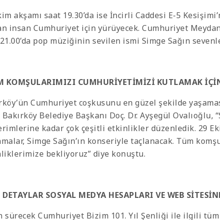
kim akşamı saat 19.30’da ise İncirli Caddesi E-5 Kesişimi
an insan Cumhuriyet için yürüyecek. Cumhuriyet Meyda
 21.00’da pop müziğinin sevilen ismi Simge Sağın sevenl
M KOMŞULARIMIZI CUMHURİYETİMİZİ KUTLAMAK İÇİN
rköy’ün Cumhuriyet coşkusunu en güzel şekilde yaşaması 
 Bakırköy Belediye Başkanı Doç. Dr. Ayşegül Ovalıoğlu, 
erimlerine kadar çok çeşitli etkinlikler düzenledik. 29 E
amalar, Simge Sağın’ın konseriyle taçlanacak. Tüm komş
nliklerimize bekliyoruz” diye konuştu.
DETAYLAR SOSYAL MEDYA HESAPLARI VE WEB SİTESİN
n sürecek Cumhuriyet Bizim 101. Yıl Şenliği ile ilgili tü