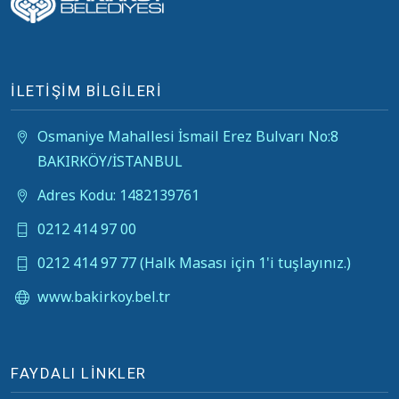
İLETİŞİM BİLGİLERİ
Osmaniye Mahallesi İsmail Erez Bulvarı No:8
BAKIRKÖY/İSTANBUL
Adres Kodu: 1482139761
0212 414 97 00
0212 414 97 77 (Halk Masası için 1'i tuşlayınız.)
www.bakirkoy.bel.tr
FAYDALI LİNKLER