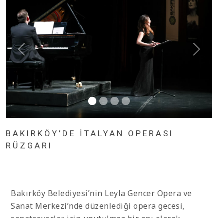
BAKIRKÖY’DE İTALYAN OPERASI
RÜZGARI
Bakırköy Belediyesi’nin Leyla Gencer Opera ve
Sanat Merkezi’nde düzenlediği opera gecesi,