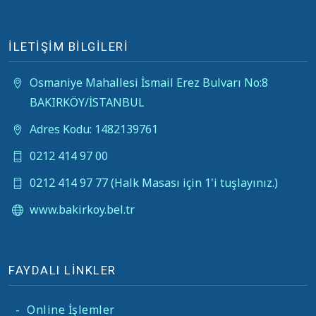
İLETİŞİM BİLGİLERİ
Osmaniye Mahallesi İsmail Erez Bulvarı No:8
BAKIRKÖY/İSTANBUL
Adres Kodu: 1482139761
0212 414 97 00
0212 414 97 77 (Halk Masası için 1'i tuşlayınız.)
www.bakirkoy.bel.tr
FAYDALI LİNKLER
-
Online İşlemler