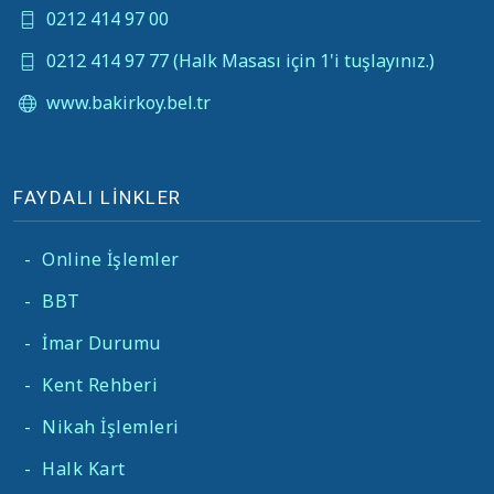
0212 414 97 00
0212 414 97 77 (Halk Masası için 1'i tuşlayınız.)
www.bakirkoy.bel.tr
FAYDALI LİNKLER
-
Online İşlemler
-
BBT
-
İmar Durumu
-
Kent Rehberi
-
Nikah İşlemleri
-
Halk Kart