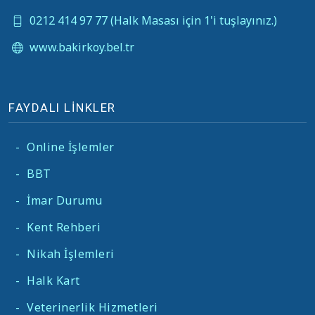
0212 414 97 77 (Halk Masası için 1'i tuşlayınız.)
www.bakirkoy.bel.tr
FAYDALI LİNKLER
-
Online İşlemler
-
BBT
-
İmar Durumu
-
Kent Rehberi
-
Nikah İşlemleri
-
Halk Kart
-
Veterinerlik Hizmetleri