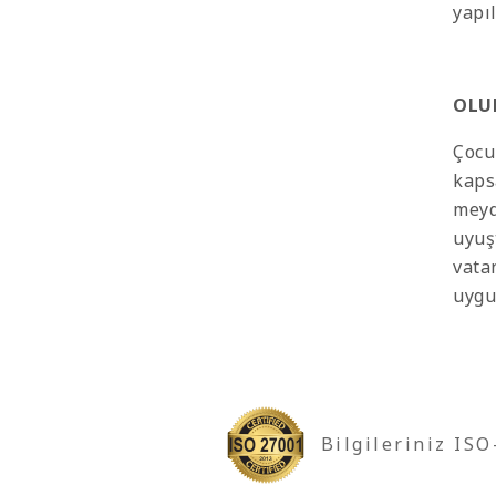
yapıl
OLU
Çocu
kaps
meyda
uyuş
vata
uygu
Bilgileriniz IS