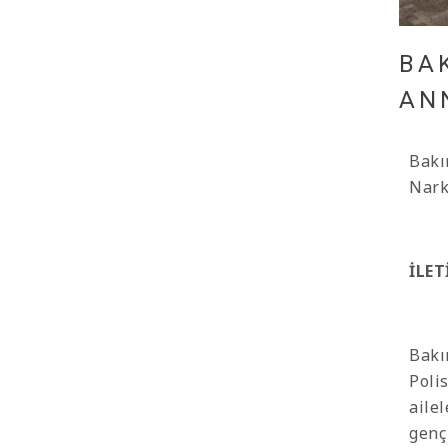
BA
ANN
Bakı
Narko
İLET
Bakı
Poli
ailel
genç