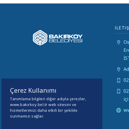
İLETİŞ
Os
Er
İ
Ad
02
Çerez Kullanımı
02
iç
Tanımlama bilgileri diğer adıyla çerezler,
www.bakirkoy.bel.tr web sitesini ve
ww
hizmetlerimizi daha etkili bir şekilde
sunmamızı sağlar.