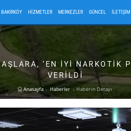
BAKIRKÖY
HIZMETLER
MERKEZLER
GÜNCEL
İLETIŞIM
ŞLARA, ‘EN İYI NARKOTIK P
VERILDI
Anasayfa
Haberler
Haberin Detayı