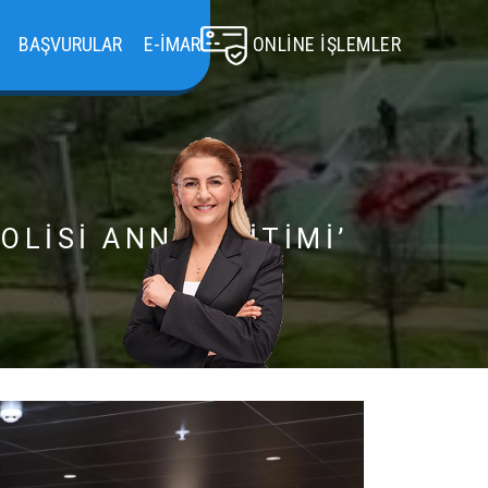
BAŞVURULAR
E-İMAR
ONLINE İŞLEMLER
OLISI ANNE EĞITIMI’