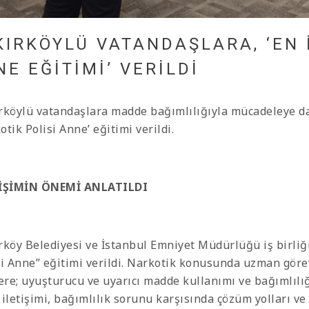
KIRKÖYLÜ VATANDAŞLARA, ‘EN 
E EĞITIMI’ VERILDI
rköylü vatandaşlara madde bağımlılığıyla mücadeleye daha
tik Polisi Anne’ eğitimi verildi.
İŞİMİN ÖNEMİ ANLATILDI
rköy Belediyesi ve İstanbul Emniyet Müdürlüğü iş birliği
si Anne” eğitimi verildi. Narkotik konusunda uzman görev
ere; uyuşturucu ve uyarıcı madde kullanımı ve bağımlılığı
 iletişimi, bağımlılık sorunu karşısında çözüm yolları ve