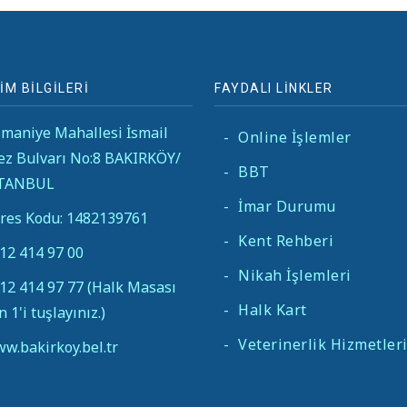
İM BİLGİLERİ
FAYDALI LİNKLER
maniye Mahallesi İsmail
-
Online İşlemler
ez Bulvarı No:8 BAKIRKÖY/
-
BBT
STANBUL
-
İmar Durumu
res Kodu: 1482139761
-
Kent Rehberi
12 414 97 00
-
Nikah İşlemleri
12 414 97 77 (Halk Masası
-
Halk Kart
in 1'i tuşlayınız.)
-
Veterinerlik Hizmetler
w.bakirkoy.bel.tr