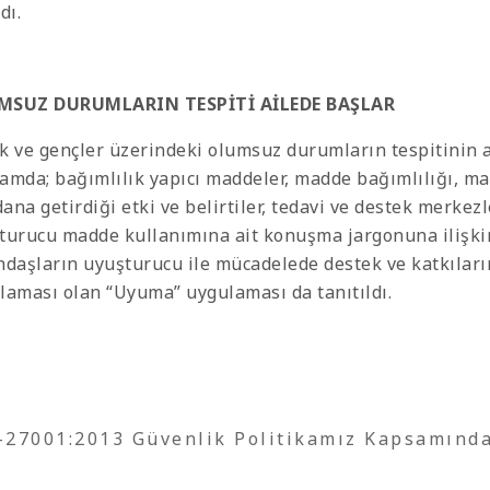
dı.
MSUZ DURUMLARIN TESPİTİ AİLEDE BAŞLAR
k ve gençler üzerindeki olumsuz durumların tespitinin ai
amda; bağımlılık yapıcı maddeler, madde bağımlılığı, ma
na getirdiği etki ve belirtiler, tedavi ve destek merkezl
turucu madde kullanımına ait konuşma jargonuna ilişkin 
ndaşların uyuşturucu ile mücadelede destek ve katkıların
laması olan “Uyuma” uygulaması da tanıtıldı.
O-27001:2013 Güvenlik Politikamız Kapsamınd