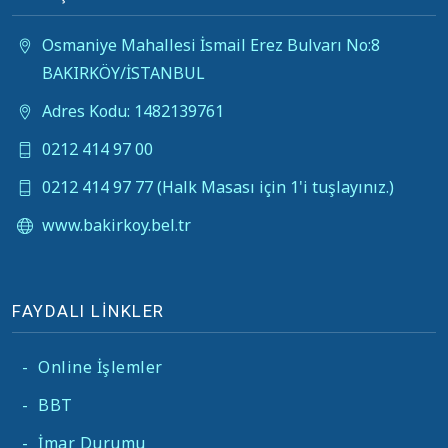
Osmaniye Mahallesi İsmail Erez Bulvarı No:8
BAKIRKÖY/İSTANBUL
Adres Kodu: 1482139761
0212 414 97 00
0212 414 97 77 (Halk Masası için 1'i tuşlayınız.)
www.bakirkoy.bel.tr
FAYDALI LİNKLER
-
Online İşlemler
-
BBT
-
İmar Durumu