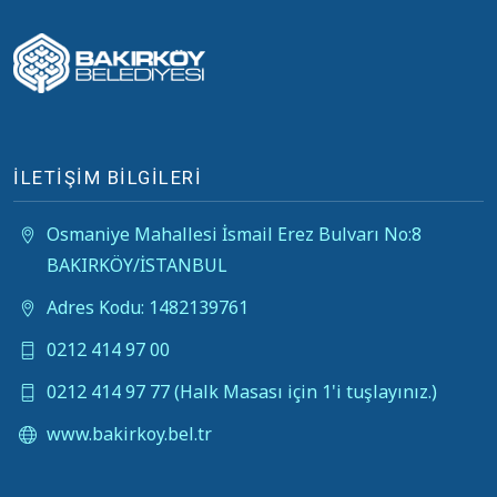
İLETİŞİM BİLGİLERİ
Osmaniye Mahallesi İsmail Erez Bulvarı No:8
BAKIRKÖY/İSTANBUL
Adres Kodu: 1482139761
0212 414 97 00
0212 414 97 77 (Halk Masası için 1'i tuşlayınız.)
www.bakirkoy.bel.tr