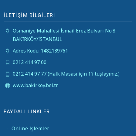
İLETİŞİM BİLGİLERİ
Osmaniye Mahallesi İsmail Erez Bulvarı No:8
BAKIRKÖY/İSTANBUL
Adres Kodu: 1482139761
0212 414 97 00
0212 414 97 77 (Halk Masası için 1'i tuşlayınız.)
www.bakirkoy.bel.tr
FAYDALI LİNKLER
-
Online İşlemler