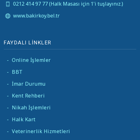
0212 414 97 77 (Halk Masası için 1'i tuşlayınız.)
www.bakirkoy.bel.tr
FAYDALI LİNKLER
-
Online İşlemler
-
BBT
-
İmar Durumu
-
Kent Rehberi
-
Nikah İşlemleri
-
Halk Kart
-
Veterinerlik Hizmetleri