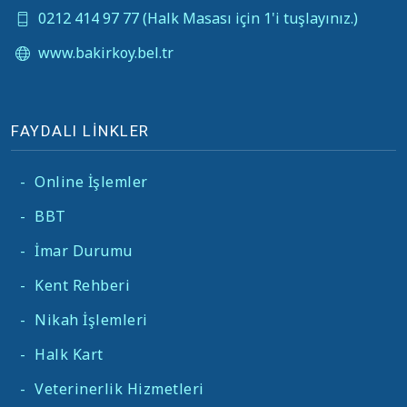
0212 414 97 77 (Halk Masası için 1'i tuşlayınız.)
www.bakirkoy.bel.tr
FAYDALI LİNKLER
-
Online İşlemler
-
BBT
-
İmar Durumu
-
Kent Rehberi
-
Nikah İşlemleri
-
Halk Kart
-
Veterinerlik Hizmetleri