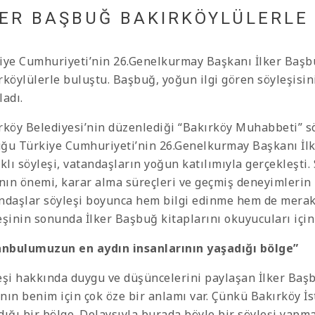
KER BAŞBUĞ BAKIRKÖYLÜLERLE
iye Cumhuriyeti’nin 26.Genelkurmay Başkanı İlker Başbuğ,
rköylülerle buluştu. Başbuğ, yoğun ilgi gören söyleşisin
ladı.
rköy Belediyesi’nin düzenlediği “Bakırköy Muhabbeti” s
ğu Türkiye Cumhuriyeti’nin 26.Genelkurmay Başkanı İlker
ıklı söyleşi, vatandaşların yoğun katılımıyla gerçekleşti.
ının önemi, karar alma süreçleri ve geçmiş deneyimlerin li
ndaşlar söyleşi boyunca hem bilgi edinme hem de merak e
eşinin sonunda İlker Başbuğ kitaplarını okuyucuları için
anbulumuzun en aydın insanlarının yaşadığı bölge”
eşi hakkında duygu ve düşüncelerini paylaşan İlker Baş
nın benim için çok öze bir anlamı var. Çünkü Bakırköy
İ
dığı
bir bölge. Dolaysıyla burada böyle bir söyleşi yapm