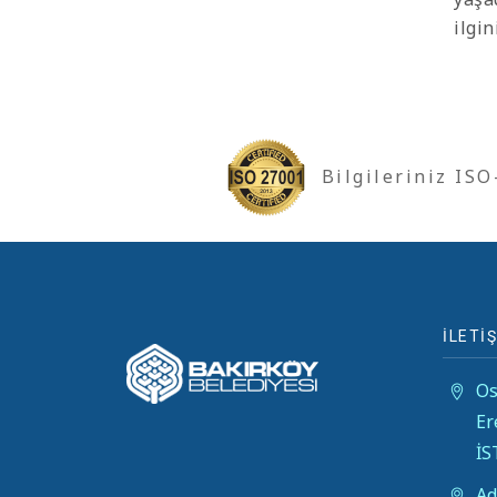
ilgi
Bilgileriniz IS
İLETİŞ
Os
Er
İ
Ad