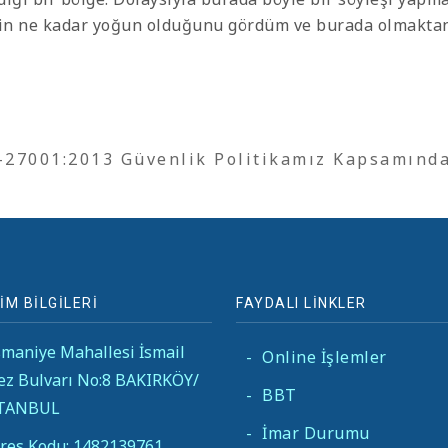
nin ne kadar yoğun olduğunu gördüm ve burada olmakta
O-27001:2013 Güvenlik Politikamız Kapsamınd
İM BİLGİLERİ
FAYDALI LİNKLER
maniye Mahallesi İsmail
-
Online İşlemler
ez Bulvarı No:8 BAKIRKÖY/
-
BBT
STANBUL
-
İmar Durumu
res Kodu: 1482139761