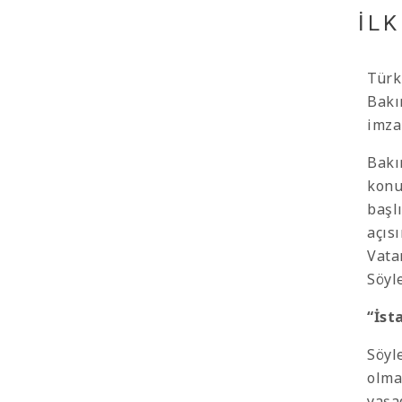
İL
Türk
Bakı
imza
Bakı
konu
başl
açıs
Vata
Söyl
“İst
Söyl
olma
yaşa