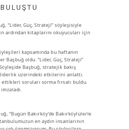
 BULUŞTU
 “Lider, Güç, Strateji” söyleşisiyle
in ardından kitaplarını okuyucuları için
öyleşileri kapsamında bu haftanın
 Başbuğ oldu. “Lider, Güç, Strateji”
 Söyleşide Başbuğ, stratejik bakış
derlik üzerindeki etkilerini anlattı.
ttikleri soruları sorma fırsatı buldu.
 imzaladı.
buğ, “Bugün Bakırköy’de Bakırköylülerle
stanbulumuzun en aydın insanlarının
ayı çok önemsiyorum. Bu söyleşilere