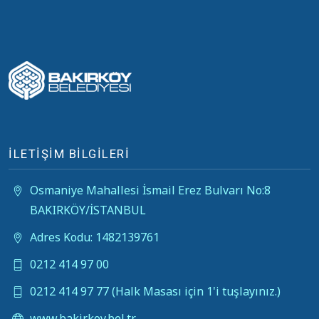
İLETİŞİM BİLGİLERİ
Osmaniye Mahallesi İsmail Erez Bulvarı No:8
BAKIRKÖY/İSTANBUL
Adres Kodu: 1482139761
0212 414 97 00
0212 414 97 77 (Halk Masası için 1'i tuşlayınız.)
www.bakirkoy.bel.tr