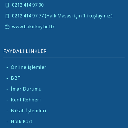
0212 414 97 00
0212 414 97 77 (Halk Masası için 1'i tuşlayınız.)
www.bakirkoy.bel.tr
FAYDALI LİNKLER
-
Online İşlemler
-
BBT
-
İmar Durumu
-
Kent Rehberi
-
Nikah İşlemleri
-
Halk Kart