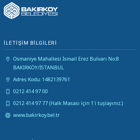
İLETİŞİM BİLGİLERİ
Osmaniye Mahallesi İsmail Erez Bulvarı No:8
BAKIRKÖY/İSTANBUL
Adres Kodu: 1482139761
0212 414 97 00
0212 414 97 77 (Halk Masası için 1'i tuşlayınız.)
www.bakirkoy.bel.tr