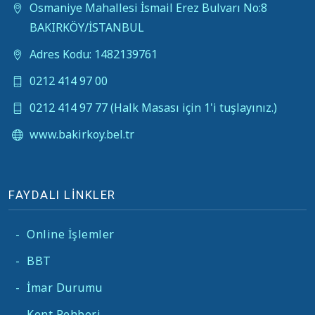
Osmaniye Mahallesi İsmail Erez Bulvarı No:8
BAKIRKÖY/İSTANBUL
Adres Kodu: 1482139761
0212 414 97 00
0212 414 97 77 (Halk Masası için 1'i tuşlayınız.)
www.bakirkoy.bel.tr
FAYDALI LİNKLER
-
Online İşlemler
-
BBT
-
İmar Durumu
-
Kent Rehberi