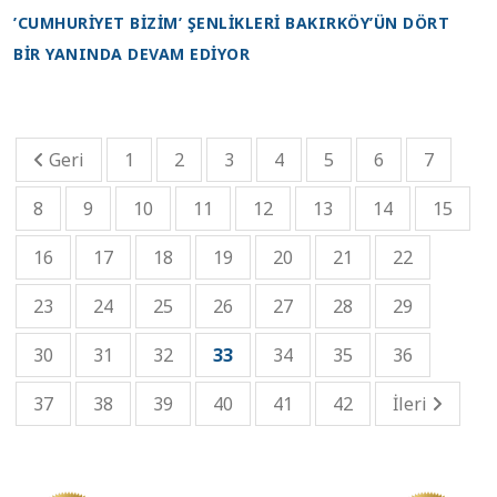
’CUMHURİYET BİZİM’ ŞENLİKLERİ BAKIRKÖY’ÜN DÖRT
BİR YANINDA DEVAM EDİYOR
Geri
1
2
3
4
5
6
7
8
9
10
11
12
13
14
15
16
17
18
19
20
21
22
23
24
25
26
27
28
29
30
31
32
33
34
35
36
37
38
39
40
41
42
İleri