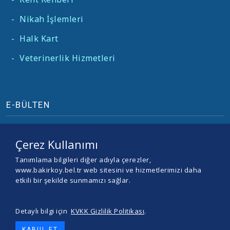
-
Nikah İşlemleri
-
Halk Kart
-
Veterinerlik Hizmetleri
E-BÜLTEN
Çerez Kullanımı
Tanımlama bilgileri diğer adıyla çerezler,
www.bakirkoy.bel.tr web sitesini ve hizmetlerimizi daha
etkili bir şekilde sunmamızı sağlar.
Detaylı bilgi için
KVKK Gizlilik Politikası
.
© 2026 BAKIRKÖY BELEDİYESİ -
Yazılım ve Tasarım Teracity
KABUL ET