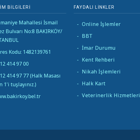
İM BİLGİLERİ
FAYDALI LİNKLER
maniye Mahallesi İsmail
-
Online İşlemler
ez Bulvarı No:8 BAKIRKÖY/
-
BBT
STANBUL
-
İmar Durumu
res Kodu: 1482139761
-
Kent Rehberi
12 414 97 00
-
Nikah İşlemleri
12 414 97 77 (Halk Masası
-
Halk Kart
in 1'i tuşlayınız.)
-
Veterinerlik Hizmetler
w.bakirkoy.bel.tr