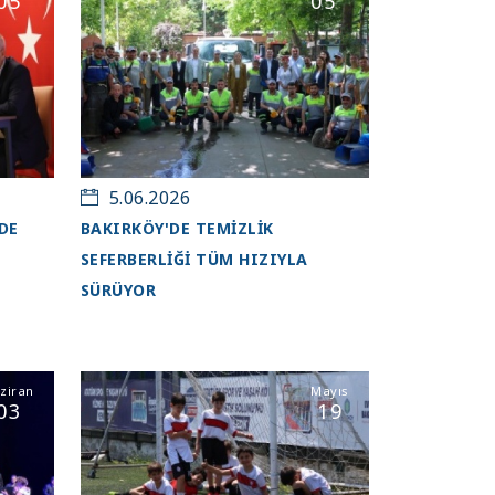
05
05
5.06.2026
DDE
BAKIRKÖY'DE TEMİZLİK
SEFERBERLİĞİ TÜM HIZIYLA
SÜRÜYOR
ziran
Mayıs
03
19