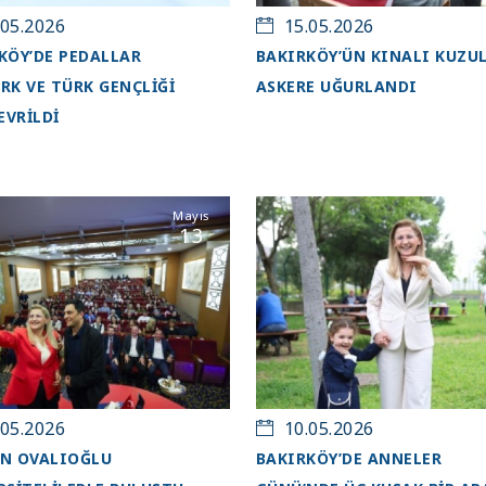
05.2026
15.05.2026
KÖY’DE PEDALLAR
BAKIRKÖY’ÜN KINALI KUZU
RK VE TÜRK GENÇLİĞİ
ASKERE UĞURLANDI
EVRİLDİ
Mayıs
13
05.2026
10.05.2026
N OVALIOĞLU
BAKIRKÖY’DE ANNELER