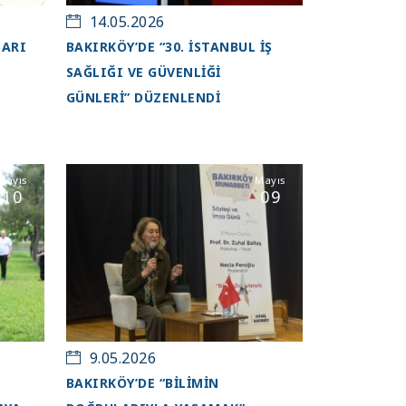
14.05.2026
LARI
BAKIRKÖY’DE “30. İSTANBUL İŞ
SAĞLIĞI VE GÜVENLİĞİ
GÜNLERİ” DÜZENLENDİ
Mayıs
Mayıs
10
09
9.05.2026
BAKIRKÖY’DE “BİLİMİN