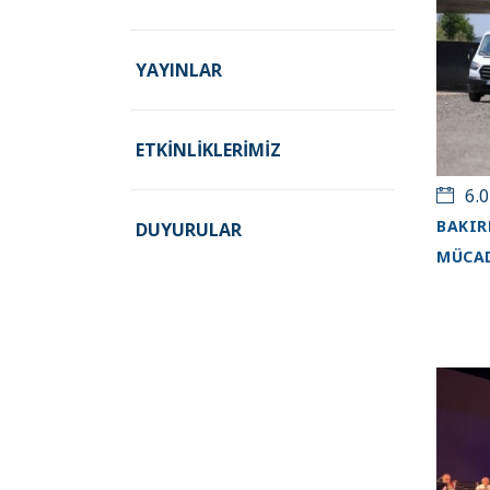
YAYINLAR
ETKINLIKLERIMIZ
6.0
BAKIR
DUYURULAR
MÜCAD