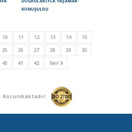
AYA
DOĞRULARIYLA YAŞAMAK”
KONUŞULDU
10
11
12
13
14
15
25
26
27
28
29
30
40
41
42
İleri
a Korunmaktadır.