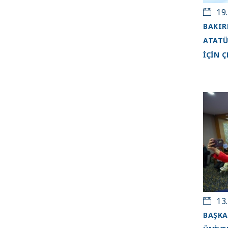
19.
BAKIR
ATATÜ
İÇİN Ç
13.
BAŞKA