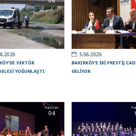
06
6.2026
5.06.2026
KÖY’DE VEKTÖR
BAKIRKÖY’E İKİ PRESTİJ CA
ELESİ YOĞUNLAŞTI
GELİYOR
Haziran
Ha
04