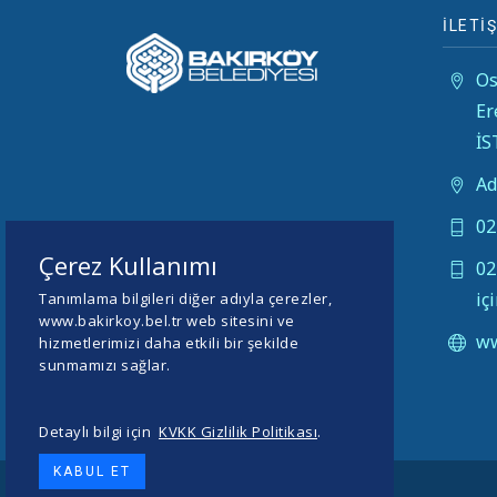
İLETİŞ
Os
Er
İ
Ad
02
Çerez Kullanımı
02
iç
Tanımlama bilgileri diğer adıyla çerezler,
www.bakirkoy.bel.tr web sitesini ve
ww
hizmetlerimizi daha etkili bir şekilde
sunmamızı sağlar.
Detaylı bilgi için
KVKK Gizlilik Politikası
.
KABUL ET