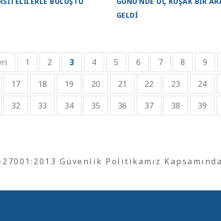
RSİTELİLERLE BULUŞTU
GÜNÜ’NDE ÜÇ KUŞAK BİR AR
GELDİ
ri
1
2
3
4
5
6
7
8
9
17
18
19
20
21
22
23
24
32
33
34
35
36
37
38
39
O-27001:2013 Güvenlik Politikamız Kapsamınd