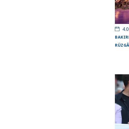
4.0
BAKIR
RÜZGÂ