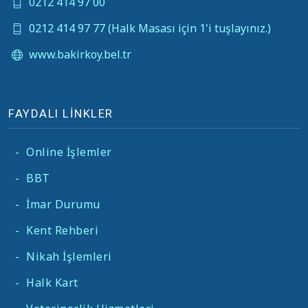
0212 414 97 00
0212 414 97 77 (Halk Masası için 1'i tuşlayınız.)
www.bakirkoy.bel.tr
FAYDALI LİNKLER
-
Online İşlemler
-
BBT
-
İmar Durumu
-
Kent Rehberi
-
Nikah İşlemleri
-
Halk Kart