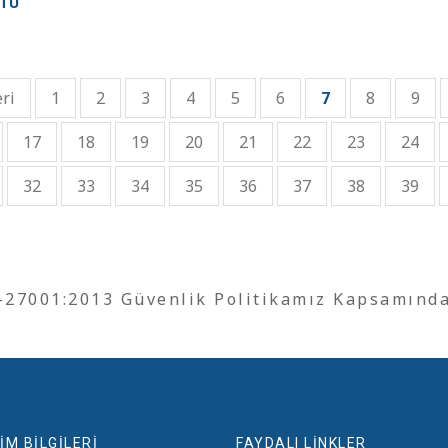
TU
ri
1
2
3
4
5
6
7
8
9
17
18
19
20
21
22
23
24
32
33
34
35
36
37
38
39
O-27001:2013 Güvenlik Politikamız Kapsamınd
İM BİLGİLERİ
FAYDALI LİNKLER