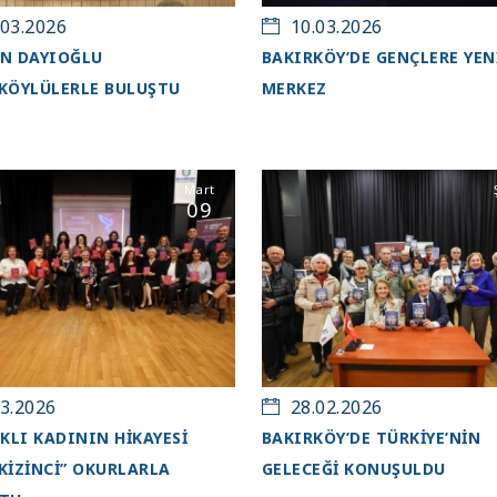
03.2026
10.03.2026
N DAYIOĞLU
BAKIRKÖY’DE GENÇLERE YEN
KÖYLÜLERLE BULUŞTU
MERKEZ
Mart
09
3.2026
28.02.2026
RKLI KADININ HIKAYESI
BAKIRKÖY’DE TÜRKİYE’NİN
KIZİNCİ” OKURLARLA
GELECEĞİ KONUŞULDU