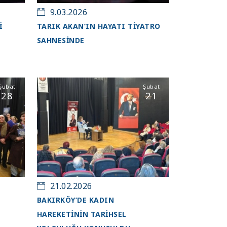
9.03.2026
İ
TARIK AKAN’IN HAYATI TIYATRO
SAHNESINDE
Şubat
Şubat
28
21
21.02.2026
BAKIRKÖY’DE KADIN
HAREKETİNİN TARİHSEL