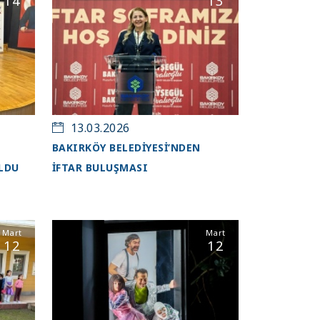
14
13
13.03.2026
BAKIRKÖY BELEDİYESİ’NDEN
LDU
İFTAR BULUŞMASI
Mart
Mart
12
12