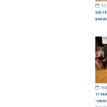
11.
GÜLTE
BAKIR
9.0
17 FA
“ONSE