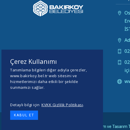
Os
Er
İ
Ad
02
Çerez Kullanımı
02
iç
Tanımlama bilgileri diğer adıyla çerezler,
www.bakirkoy.bel.tr web sitesini ve
ww
hizmetlerimizi daha etkili bir şekilde
sunmamızı sağlar.
Detaylı bilgi için
KVKK Gizlilik Politikası
.
KABUL ET
© 2026 BAKIRKÖY BELEDİYESİ -
Yazılım ve Tasarım T