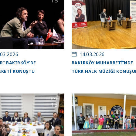
15
03.2026
14.03.2026
R” BAKIRKÖY’DE
BAKIRKÖY MUHABBETİ’NDE
KETİ KONUŞTU
TÜRK HALK MÜZİĞİ KONUŞU
Mart
13