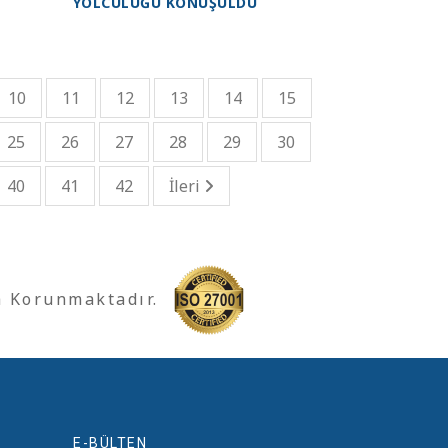
YOLCULUĞU KONUŞULDU
10
11
12
13
14
15
25
26
27
28
29
30
40
41
42
İleri
a Korunmaktadır.
E-BÜLTEN