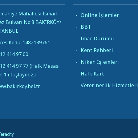
maniye Mahallesi İsmail
-
Online İşlemler
ez Bulvarı No:8 BAKIRKÖY/
-
BBT
STANBUL
-
İmar Durumu
res Kodu: 1482139761
-
Kent Rehberi
12 414 97 00
-
Nikah İşlemleri
12 414 97 77 (Halk Masası
-
Halk Kart
in 1'i tuşlayınız.)
-
Veterinerlik Hizmetler
w.bakirkoy.bel.tr
eracity