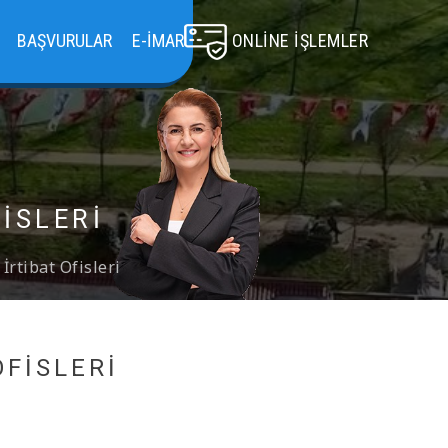
BAŞVURULAR
E-İMAR
ONLINE İŞLEMLER
ISLERI
İrtibat Ofisleri
OFISLERI