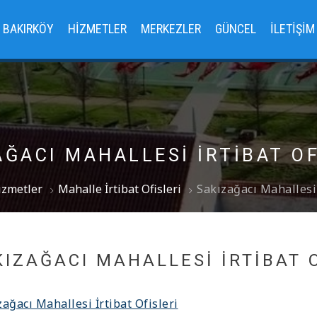
BAKIRKÖY
HIZMETLER
MERKEZLER
GÜNCEL
İLETIŞIM
AĞACI MAHALLESI İRTIBAT OF
izmetler
Mahalle İrtibat Ofisleri
Sakızağacı Mahallesi 
KIZAĞACI MAHALLESI İRTIBAT 
zağacı Mahallesi İrtibat Ofisleri