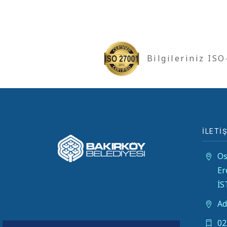
Bilgileriniz IS
İLETİŞ
Os
Er
İ
Ad
02