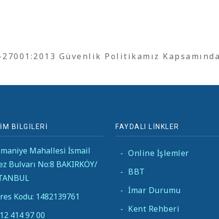
O-27001:2013 Güvenlik Politikamız Kapsamınd
İM BİLGİLERİ
FAYDALI LİNKLER
maniye Mahallesi İsmail
-
Online İşlemler
ez Bulvarı No:8 BAKIRKÖY/
-
BBT
STANBUL
-
İmar Durumu
res Kodu: 1482139761
-
Kent Rehberi
12 414 97 00