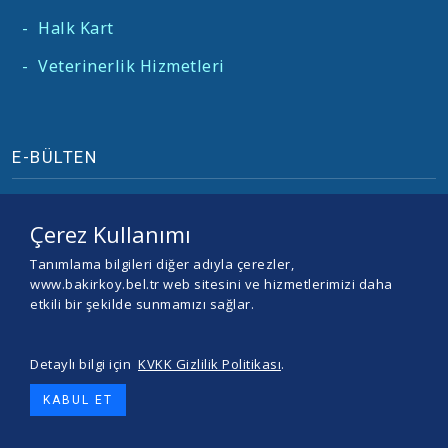
-
Halk Kart
-
Veterinerlik Hizmetleri
E-BÜLTEN
Çerez Kullanımı
Tanımlama bilgileri diğer adıyla çerezler,
www.bakirkoy.bel.tr web sitesini ve hizmetlerimizi daha
etkili bir şekilde sunmamızı sağlar.
Detaylı bilgi için
KVKK Gizlilik Politikası
.
© 2026 BAKIRKÖY BELEDİYESİ -
Yazılım ve Tasarım Teracity
KABUL ET