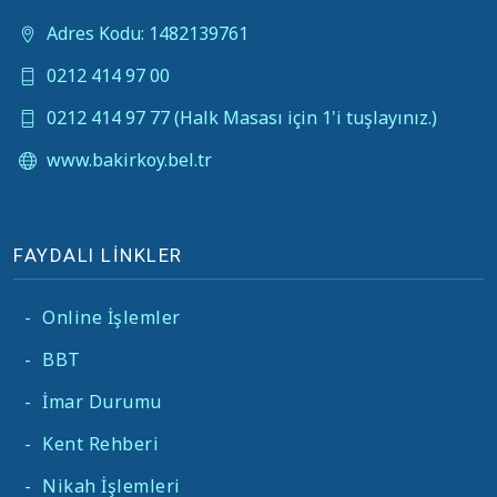
Adres Kodu: 1482139761
0212 414 97 00
0212 414 97 77 (Halk Masası için 1'i tuşlayınız.)
www.bakirkoy.bel.tr
FAYDALI LİNKLER
-
Online İşlemler
-
BBT
-
İmar Durumu
-
Kent Rehberi
-
Nikah İşlemleri