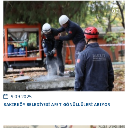
Eylül
09
9.09.2025
BAKIRKÖY BELEDİYESİ AFET GÖNÜLLÜLERİ ARIYOR