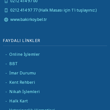
0212 414 97 00
0212 414 97 77 (Halk Masası için 1'i tuşlayınız.)
www.bakirkoy.bel.tr
FAYDALI LİNKLER
-
Online İşlemler
-
BBT
-
İmar Durumu
-
Kent Rehberi
-
Nikah İşlemleri
-
Halk Kart