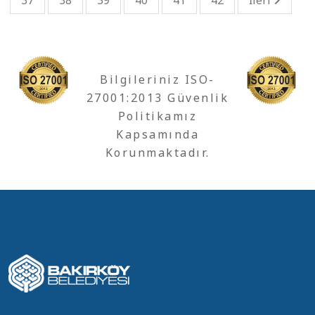
37
38
39
40
41
42
İleri
Bilgileriniz ISO-
27001:2013 Güvenlik
Politikamız
Kapsamında
Korunmaktadır.