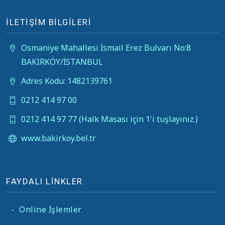
İLETİŞİM BİLGİLERİ
Osmaniye Mahallesi İsmail Erez Bulvarı No:8
BAKIRKÖY/İSTANBUL
Adres Kodu: 1482139761
0212 414 97 00
0212 414 97 77 (Halk Masası için 1'i tuşlayınız.)
www.bakirkoy.bel.tr
FAYDALI LİNKLER
-
Online İşlemler