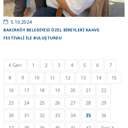
5.10.2024
BAKIRKÖY BELEDİYESİ ÖZEL BİREYLERİ KAHVE
FESTİVALİ İLE BULUŞTURDU
Geri
1
2
3
4
5
6
7
8
9
10
11
12
13
14
15
16
17
18
19
20
21
22
23
24
25
26
27
28
29
30
31
32
33
34
35
36