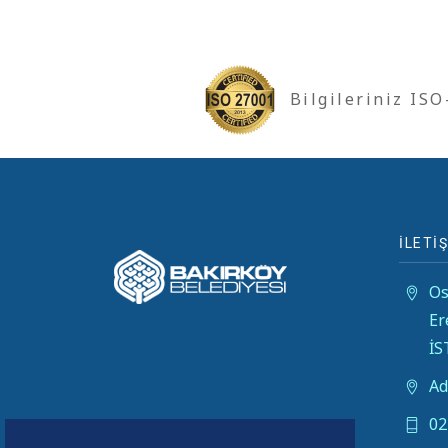
Bilgileriniz IS
İLETİŞ
Os
Er
İ
Ad
02