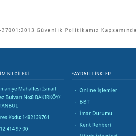
O-27001:2013 Güvenlik Politikamız Kapsamınd
İM BİLGİLERİ
FAYDALI LİNKLER
maniye Mahallesi İsmail
-
Online İşlemler
ez Bulvarı No:8 BAKIRKÖY/
-
BBT
STANBUL
-
İmar Durumu
res Kodu: 1482139761
-
Kent Rehberi
12 414 97 00