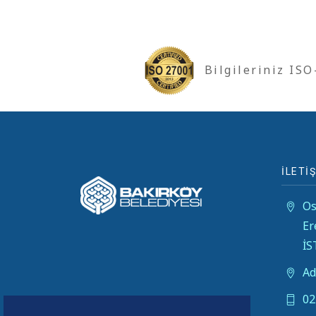
Bilgileriniz IS
İLETİŞ
Os
Er
İ
Ad
02