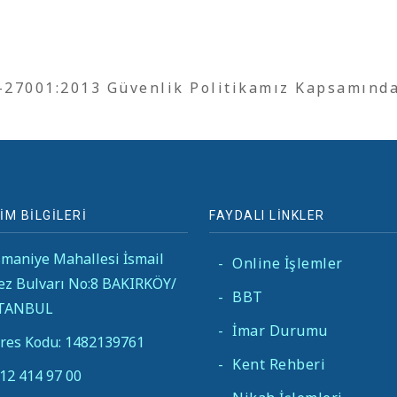
O-27001:2013 Güvenlik Politikamız Kapsamınd
İM BİLGİLERİ
FAYDALI LİNKLER
maniye Mahallesi İsmail
-
Online İşlemler
ez Bulvarı No:8 BAKIRKÖY/
-
BBT
STANBUL
-
İmar Durumu
res Kodu: 1482139761
-
Kent Rehberi
12 414 97 00