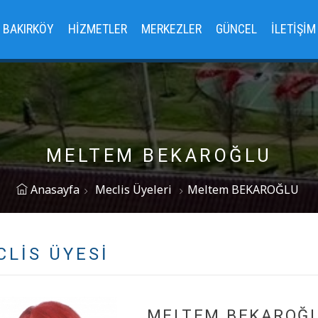
BAKIRKÖY
HIZMETLER
MERKEZLER
GÜNCEL
İLETIŞIM
MELTEM BEKAROĞLU
Anasayfa
Meclis Üyeleri
Meltem BEKAROĞLU
CLIS ÜYESI
MELTEM BEKAROĞ