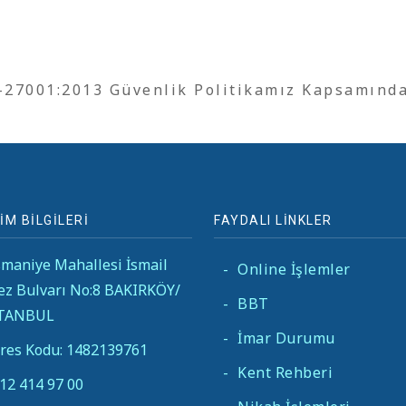
O-27001:2013 Güvenlik Politikamız Kapsamınd
İM BİLGİLERİ
FAYDALI LİNKLER
maniye Mahallesi İsmail
-
Online İşlemler
ez Bulvarı No:8 BAKIRKÖY/
-
BBT
STANBUL
-
İmar Durumu
res Kodu: 1482139761
-
Kent Rehberi
12 414 97 00