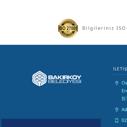
Bilgileriniz IS
İLETİŞ
Os
Er
İ
Ad
02