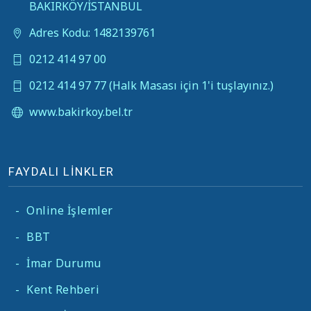
BAKIRKÖY/İSTANBUL
Adres Kodu: 1482139761
0212 414 97 00
0212 414 97 77 (Halk Masası için 1'i tuşlayınız.)
www.bakirkoy.bel.tr
FAYDALI LİNKLER
-
Online İşlemler
-
BBT
-
İmar Durumu
-
Kent Rehberi