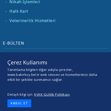
-
Nikah İşlemleri
-
Halk Kart
-
Veterinerlik Hizmetleri
E-BÜLTEN
Çerez Kullanımı
Tanımlama bilgileri diğer adıyla çerezler,
www.bakirkoy.bel.tr web sitesini ve hizmetlerimizi daha
etkili bir şekilde sunmamızı sağlar.
Detaylı bilgi için
KVKK Gizlilik Politikası
.
© 2026 BAKIRKÖY BELEDİYESİ -
Yazılım ve Tasarım Teracity
KABUL ET