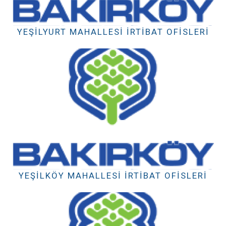
YEŞILYURT MAHALLESI İRTIBAT OFISLERI
YEŞILKÖY MAHALLESI İRTIBAT OFISLERI