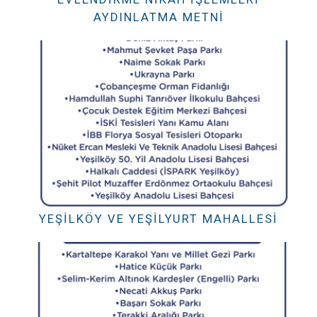
AYDINLATMA METNI
YEŞILKÖY VE YEŞILYURT MAHALLESI