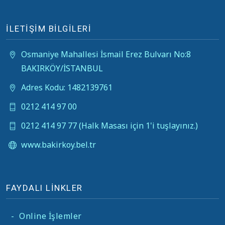
İLETİŞİM BİLGİLERİ
Osmaniye Mahallesi İsmail Erez Bulvarı No:8
BAKIRKÖY/İSTANBUL
Adres Kodu: 1482139761
0212 414 97 00
0212 414 97 77 (Halk Masası için 1'i tuşlayınız.)
www.bakirkoy.bel.tr
FAYDALI LİNKLER
-
Online İşlemler