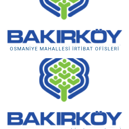
OSMANIYE MAHALLESI İRTIBAT OFISLERI