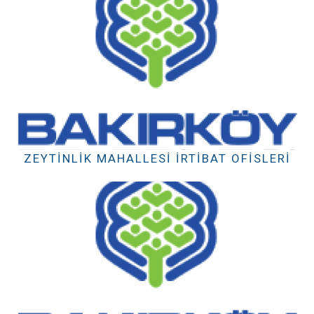
ZEYTINLIK MAHALLESI İRTIBAT OFISLERI