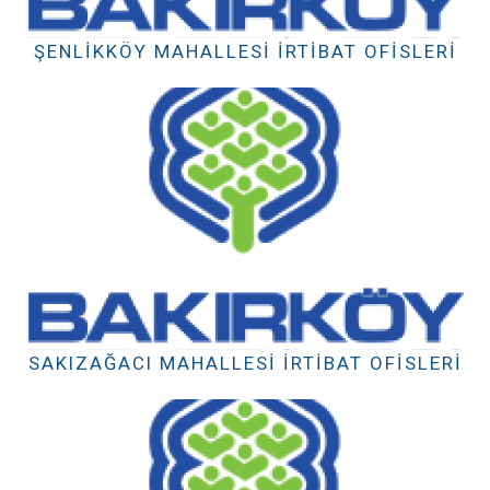
ŞENLIKKÖY MAHALLESI İRTIBAT OFISLERI
SAKIZAĞACI MAHALLESI İRTIBAT OFISLERI