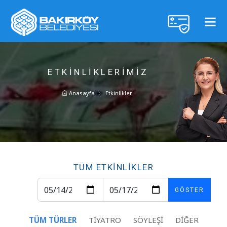
ETKINLIKLERIMIZ
Anasayfa
Etkinlikler
TÜM ETKİNLİKLER
GÖSTER
TÜM TÜRLER
TIYATRO
SÖYLEŞI
DIĞER