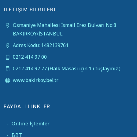
İLETİŞİM BİLGİLERİ
Osmaniye Mahallesi İsmail Erez Bulvarı No:8
BAKIRKÖY/İSTANBUL
Adres Kodu: 1482139761
0212 414 97 00
0212 414 97 77 (Halk Masası için 1'i tuşlayınız.)
www.bakirkoy.bel.tr
FAYDALI LİNKLER
-
Online İşlemler
-
BBT