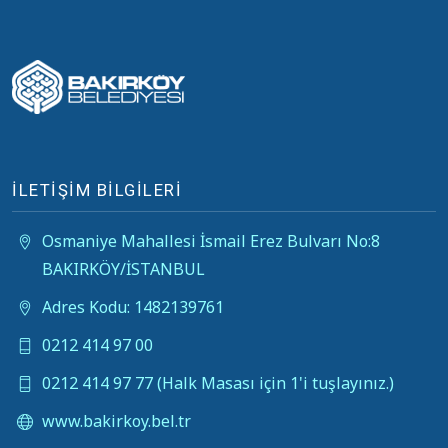
İLETİŞİM BİLGİLERİ
Osmaniye Mahallesi İsmail Erez Bulvarı No:8
BAKIRKÖY/İSTANBUL
Adres Kodu: 1482139761
0212 414 97 00
0212 414 97 77 (Halk Masası için 1'i tuşlayınız.)
www.bakirkoy.bel.tr