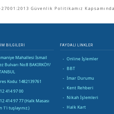
O-27001:2013 Güvenlik Politikamız Kapsamınd
İM BİLGİLERİ
FAYDALI LİNKLER
maniye Mahallesi İsmail
-
Online İşlemler
ez Bulvarı No:8 BAKIRKÖY/
-
BBT
STANBUL
-
İmar Durumu
res Kodu: 1482139761
-
Kent Rehberi
12 414 97 00
-
Nikah İşlemleri
12 414 97 77 (Halk Masası
-
Halk Kart
in 1'i tuşlayınız.)