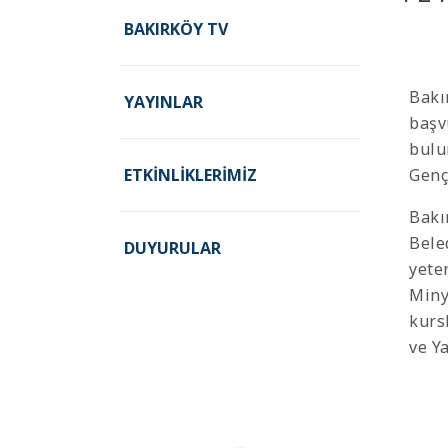
BAKIRKÖY TV
Bakı
YAYINLAR
başv
bulu
ETKINLIKLERIMIZ
Genç
Bakır
Bele
DUYURULAR
yete
Miny
kurs
ve Y