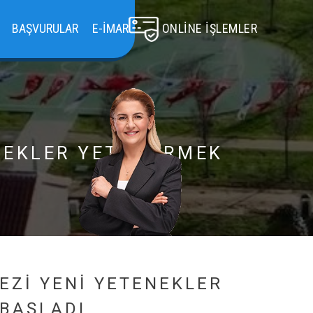
BAŞVURULAR
E-İMAR
ONLINE İŞLEMLER
NEKLER YETİŞTİRMEK
EZİ YENİ YETENEKLER
 BAŞLADI