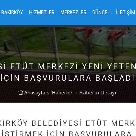
BAKIRKÖY
HIZMETLER
MERKEZLER
GÜNCEL
İLETIŞIM
Sİ ETÜT MERKEZİ YENİ YETE
İÇİN BAŞVURULARA BAŞLADI
Anasayfa
Haberler
Haberin Detayı
KIRKÖY BELEDİYESİ ETÜT MERK
TİŞTİRMEK İÇİN BAŞVURULARA