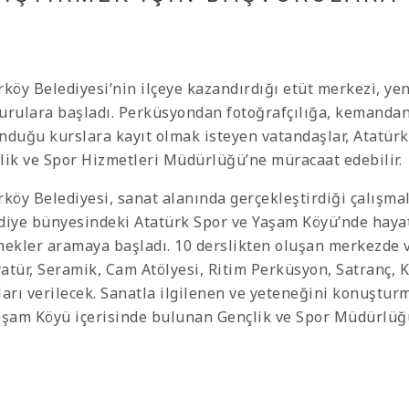
rköy Belediyesi’nin ilçeye kazandırdığı etüt merkezi, yen
urulara başladı. Perküsyondan fotoğrafçılığa, kemandan
nduğu kurslara kayıt olmak isteyen vatandaşlar, Atatür
lik ve Spor Hizmetleri Müdürlüğü’ne müracaat edebilir.
köy Belediyesi, sanat alanında gerçekleştirdiği çalışmala
diye bünyesindeki Atatürk Spor ve Yaşam Köyü’nde hayata
nekler aramaya başladı. 10 derslikten oluşan merkezde v
atür, Seramik, Cam Atölyesi, Ritim Perküsyon, Satranç, 
ları verilecek. Sanatla ilgilenen ve yeteneğini konuştur
aşam Köyü içerisinde bulunan Gençlik ve Spor Müdürlüğü