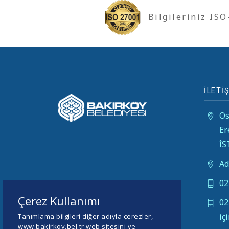
Bilgileriniz IS
İLETİŞ
Os
Er
İ
Ad
02
Çerez Kullanımı
02
iç
Tanımlama bilgileri diğer adıyla çerezler,
www.bakirkoy.bel.tr web sitesini ve