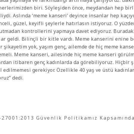
ada yapmaya ve farkındalığı artırmaya çalışıyoruz. Bakı
nerlerimizden biri. Söyleşiden önce, meydandan hep bir
fliydi. Aslında ‘meme kanseri’ deyince insanlar hep kaçıy
celi, güzel, keyifli şeylerle hatırlasın istiyoruz. O yüzd
utmadan kontrollerini yapmaya davet ediyoruz. Buradaki 
lar geldi. Bilinçli bir kitle vardı. Meme kanserini enine
ir şikayetim yok, yaşım genç, ailemde de hiç meme kanse
meli. Meme kanseri, ailesinde hiç meme kanseri görülmey
ardan itibaren genç kadınlarda da görebiliyoruz. Hiçbir 
l edilmemesi gerekiyor. Özellikle 40 yaş ve üstü kadınl
oruz” dedi.
O-27001:2013 Güvenlik Politikamız Kapsamınd