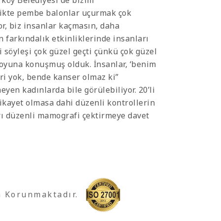
rköy Belediyesi de bizim
likte pembe balonlar uçurmak çok
or, biz insanlar kaçmasın, daha
en farkındalık etkinliklerinde insanları
söyleşi çok güzel geçti çünkü çok güzel
 boyuna konuşmuş olduk. İnsanlar, ‘benim
ri yok, bende kanser olmaz ki”
en kadınlarda bile görülebiliyor. 20’li
şikayet olmasa dahi düzenli kontrollerin
arı düzenli mamografi çektirmeye davet
a Korunmaktadır.