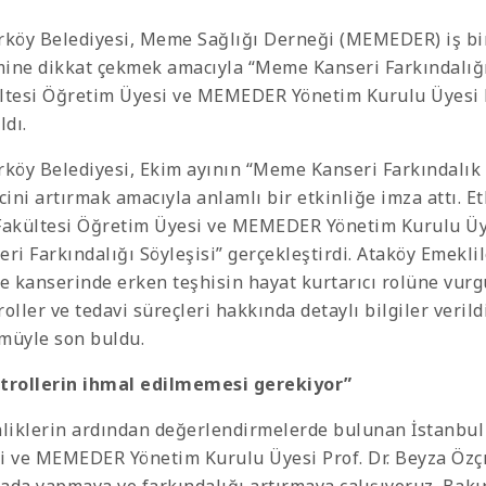
rköy Belediyesi, Meme Sağlığı Derneği (MEMEDER) iş bi
ine dikkat çekmek amacıyla “Meme Kanseri Farkındalığı S
ltesi Öğretim Üyesi ve MEMEDER Yönetim Kurulu Üyesi P
ldı.
rköy Belediyesi, Ekim ayının “Meme Kanseri Farkındalık
ncini artırmak amacıyla anlamlı bir etkinliğe imza attı. 
Fakültesi Öğretim Üyesi ve MEMEDER Yönetim Kurulu Üye
ri Farkındalığı Söyleşisi” gerçekleştirdi. Ataköy Emeklil
 kanserinde erken teşhisin hayat kurtarıcı rolüne vurgu 
oller ve tedavi süreçleri hakkında detaylı bilgiler verild
müyle son buldu.
trollerin ihmal edilmemesi gerekiyor”
nliklerin ardından değerlendirmelerde bulunan İstanbul
i ve MEMEDER Yönetim Kurulu Üyesi Prof. Dr. Beyza Özçına