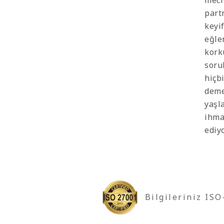
mecr
part
keyi
eğlen
kork
soru
hiçb
deme
yaşl
ihma
ediy
Bilgileriniz IS