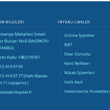
İM BİLGİLERİ
FAYDALI LİNKLER
maniye Mahallesi İsmail
-
Online İşlemler
ez Bulvarı No:8 BAKIRKÖY/
-
BBT
STANBUL
-
İmar Durumu
res Kodu: 1482139761
-
Kent Rehberi
12 414 97 00
-
Nikah İşlemleri
12 414 97 77 (Halk Masası
-
Halk Kart
in 1'i tuşlayınız.)
-
Veterinerlik Hizmetler
w.bakirkoy.bel.tr