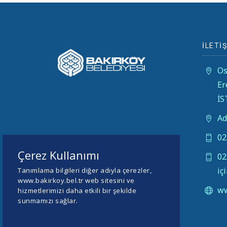
İLETİŞ
Os
Er
İ
Ad
02
Çerez Kullanımı
02
iç
Tanımlama bilgileri diğer adıyla çerezler,
www.bakirkoy.bel.tr web sitesini ve
ww
hizmetlerimizi daha etkili bir şekilde
sunmamızı sağlar.