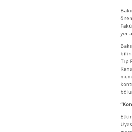
Bakı
önem
Fakü
yer a
Bakı
bili
Tıp 
Kanse
meme
kontr
bölü
“Kon
Etki
Üyes