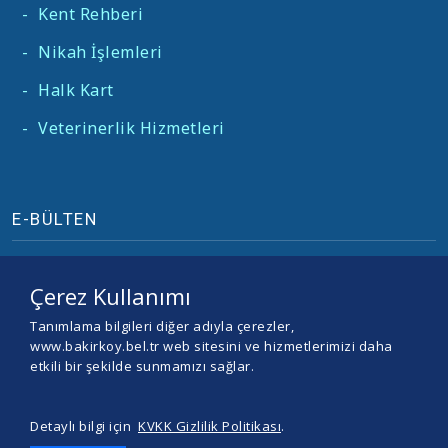
-
Kent Rehberi
-
Nikah İşlemleri
-
Halk Kart
-
Veterinerlik Hizmetleri
E-BÜLTEN
Çerez Kullanımı
Tanımlama bilgileri diğer adıyla çerezler,
www.bakirkoy.bel.tr web sitesini ve hizmetlerimizi daha
etkili bir şekilde sunmamızı sağlar.
Detaylı bilgi için
KVKK Gizlilik Politikası
.
© 2026 BAKIRKÖY BELEDİYESİ -
Yazılım ve Tasarım Teracity