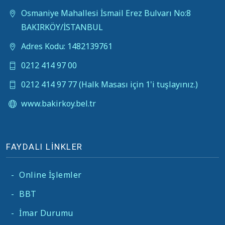
Osmaniye Mahallesi İsmail Erez Bulvarı No:8
BAKIRKÖY/İSTANBUL
Adres Kodu: 1482139761
0212 414 97 00
0212 414 97 77 (Halk Masası için 1'i tuşlayınız.)
www.bakirkoy.bel.tr
FAYDALI LİNKLER
-
Online İşlemler
-
BBT
-
İmar Durumu