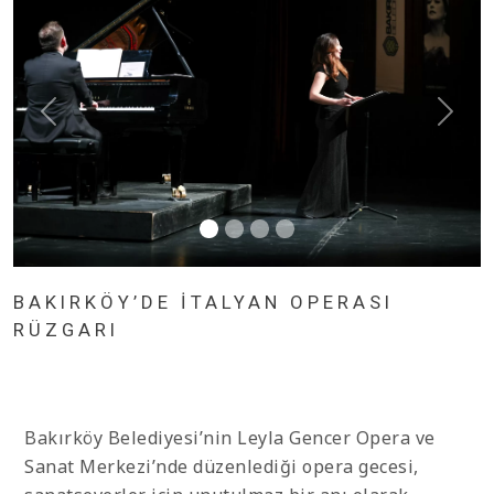
BAKIRKÖY’DE İTALYAN OPERASI
RÜZGARI
Bakırköy Belediyesi’nin Leyla Gencer Opera ve
Sanat Merkezi’nde düzenlediği opera gecesi,