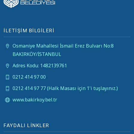
İLETİŞİM BİLGİLERİ
Osmaniye Mahallesi İsmail Erez Bulvarı No:8
BAKIRKÖY/İSTANBUL
Adres Kodu: 1482139761
0212 414 97 00
0212 414 97 77 (Halk Masası için 1'i tuşlayınız.)
www.bakirkoy.bel.tr
FAYDALI LİNKLER