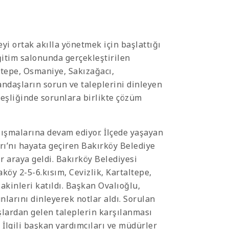
yi ortak akılla yönetmek için başlattığı
ğitim salonunda gerçekleştirilen
altepe, Osmaniye, Sakızağacı,
andaşların sorun ve taleplerini dinleyen
eşliğinde sorunlara birlikte çözüm
alışmalarına devam ediyor. İlçede yaşayan
ı’nı hayata geçiren Bakırköy Belediye
ir araya geldi. Bakırköy Belediyesi
öy 2-5-6.kısım, Cevizlik, Kartaltepe,
kinleri katıldı. Başkan Ovalıoğlu,
nlarını dinleyerek notlar aldı. Sorulan
şlardan gelen taleplerin karşılanması
 İlgili başkan yardımcıları ve müdürler