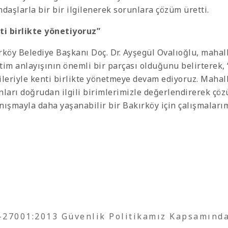
ndaşlarla bir bir ilgilenerek sorunlara çözüm üretti.
ti birlikte yönetiyoruz”
rköy Belediye Başkanı Doç. Dr. Ayşegül Ovalıoğlu, mahall
tim anlayışının önemli bir parçası olduğunu belirterek,
ileriyle kenti birlikte yönetmeye devam ediyoruz. Mahalle
nları doğrudan ilgili birimlerimizle değerlendirerek çöz
nışmayla daha yaşanabilir bir Bakırköy için çalışmalarım
O-27001:2013 Güvenlik Politikamız Kapsamınd