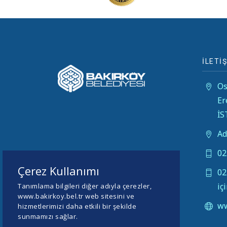
İLETİŞ
Os
Er
İ
Ad
02
Çerez Kullanımı
02
iç
Tanımlama bilgileri diğer adıyla çerezler,
www.bakirkoy.bel.tr web sitesini ve
ww
hizmetlerimizi daha etkili bir şekilde
sunmamızı sağlar.