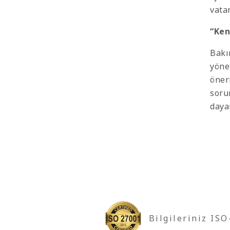
vata
“Ken
Bakı
yöne
öner
soru
daya
Bilgileriniz IS