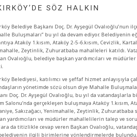
KIRKÖY’DE SÖZ HALKIN
rköy Belediye Başkanı Doç. Dr. Ayşegül Ovalıoğlu’nun ilçe
alle Buluşmaları” bu yıl da devam ediyor. Belediyenin e
antıya
Ataköy 1.kısım, Ataköy 2-5-6.kısım, Cevizlik, Kart
mahalle, Zeytinlik, Zuhuratbaba
mahalleleri katıldı. Vat
an Ovalıoğlu, belediye başkan yardımcıları ve müdürler 
i.
rköy Belediyesi, katılımcı ve şeffaf hizmet anlayışıyla ç
ndaşların yönetimde sözü olsun diye Mahalle Buluşmalar
anı Doç. Dr. Ayşegül Ovalıoğlu, bu yıl da vatandaşlarla b
im Salonu’nda gerçekleşen buluşmaya Ataköy 1.kısım, Atak
niye, Sakızağacı, Yenimahalle, Zeytinlik, Zuhuratbaba sa
an yardımcıları ve müdürler mahallelilerin talep ve soru
lara da titizlikle cevap veren Başkan Ovalıoğlu, vatanda
 belediyenin ilgili birimlerine yönlendirmelerde bulundu.