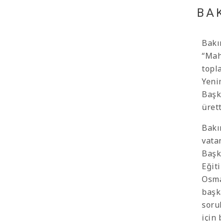
BA
Bakı
“Mah
topl
Yeni
Başk
ürett
Bakı
vata
Başk
Eğit
Osma
başk
soru
için