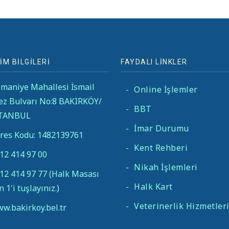
İM BİLGİLERİ
FAYDALI LİNKLER
maniye Mahallesi İsmail
-
Online İşlemler
ez Bulvarı No:8 BAKIRKÖY/
-
BBT
STANBUL
-
İmar Durumu
res Kodu: 1482139761
-
Kent Rehberi
12 414 97 00
-
Nikah İşlemleri
12 414 97 77 (Halk Masası
-
Halk Kart
in 1'i tuşlayınız.)
-
Veterinerlik Hizmetler
w.bakirkoy.bel.tr