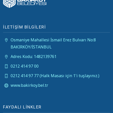
İLETİŞİM BİLGİLERİ
Osmaniye Mahallesi İsmail Erez Bulvarı No:8
BAKIRKÖY/İSTANBUL
Adres Kodu: 1482139761
0212 414 97 00
0212 414 97 77 (Halk Masası için 1'i tuşlayınız.)
www.bakirkoy.bel.tr
FAYDALI LİNKLER