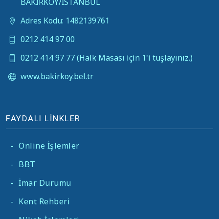
BAKIRKÖY/İSTANBUL
Adres Kodu: 1482139761
0212 414 97 00
0212 414 97 77 (Halk Masası için 1'i tuşlayınız.)
www.bakirkoy.bel.tr
FAYDALI LİNKLER
-
Online İşlemler
-
BBT
-
İmar Durumu
-
Kent Rehberi