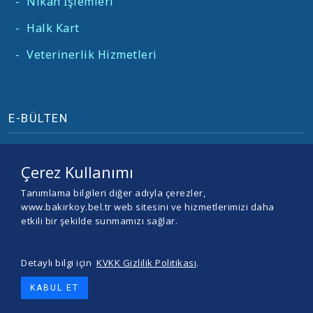
-
Nikah İşlemleri
-
Halk Kart
-
Veterinerlik Hizmetleri
E-BÜLTEN
Çerez Kullanımı
Tanımlama bilgileri diğer adıyla çerezler,
www.bakirkoy.bel.tr web sitesini ve hizmetlerimizi daha
etkili bir şekilde sunmamızı sağlar.
Detaylı bilgi için
KVKK Gizlilik Politikası
.
© 2026 BAKIRKÖY BELEDİYESİ -
Yazılım ve Tasarım Teracity
KABUL ET