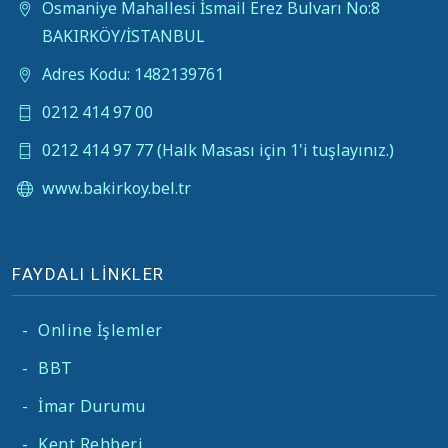
Osmaniye Mahallesi İsmail Erez Bulvarı No:8
BAKIRKÖY/İSTANBUL
Adres Kodu: 1482139761
0212 414 97 00
0212 414 97 77 (Halk Masası için 1'i tuşlayınız.)
www.bakirkoy.bel.tr
FAYDALI LİNKLER
-
Online İşlemler
-
BBT
-
İmar Durumu
-
Kent Rehberi