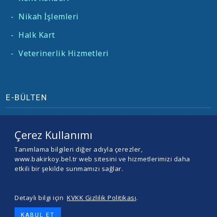
-
Nikah İşlemleri
-
Halk Kart
-
Veterinerlik Hizmetleri
E-BÜLTEN
Çerez Kullanımı
Tanımlama bilgileri diğer adıyla çerezler,
www.bakirkoy.bel.tr web sitesini ve hizmetlerimizi daha
etkili bir şekilde sunmamızı sağlar.
Detaylı bilgi için
KVKK Gizlilik Politikası
.
© 2026 BAKIRKÖY BELEDİYESİ -
Yazılım ve Tasarım Teracity
KABUL ET