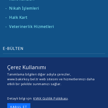
-
Nikah İşlemleri
-
Halk Kart
-
Veterinerlik Hizmetleri
E-BÜLTEN
Çerez Kullanımı
Tanımlama bilgileri diğer adıyla çerezler,
www.bakirkoy.bel.tr web sitesini ve hizmetlerimizi daha
etkili bir şekilde sunmamızı sağlar.
Detaylı bilgi için
KVKK Gizlilik Politikası
.
© 2026 BAKIRKÖY BELEDİYESİ -
Yazılım ve Tasarım Teracity
KABUL ET