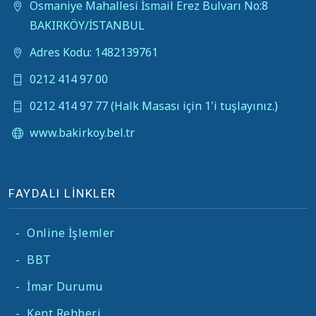
Osmaniye Mahallesi İsmail Erez Bulvarı No:8
BAKIRKÖY/İSTANBUL
Adres Kodu: 1482139761
0212 414 97 00
0212 414 97 77 (Halk Masası için 1'i tuşlayınız.)
www.bakirkoy.bel.tr
FAYDALI LİNKLER
-
Online İşlemler
-
BBT
-
İmar Durumu
-
Kent Rehberi