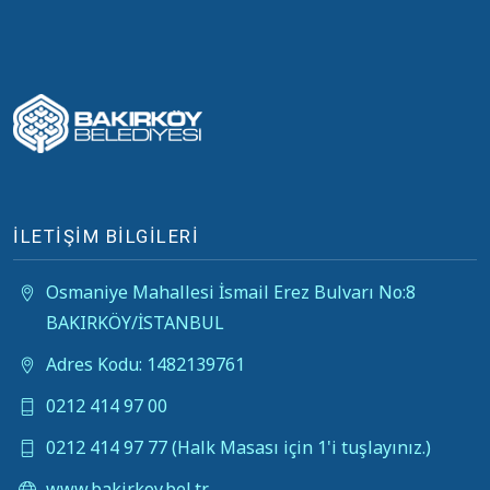
İLETİŞİM BİLGİLERİ
Osmaniye Mahallesi İsmail Erez Bulvarı No:8
BAKIRKÖY/İSTANBUL
Adres Kodu: 1482139761
0212 414 97 00
0212 414 97 77 (Halk Masası için 1'i tuşlayınız.)
www.bakirkoy.bel.tr